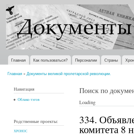
Пер
ос
Документы
Всемирная
со
XX века
история в
Интернете
Главная
Как пользоваться?
Персоналии
Страны
Хрон
Главное меню
Главная
»
Документы великой пролетарской революции.
Вы здесь
Поиск по докуме
Навигация
Облако тэгов
Loading
334. Объявл
Родственные проекты:
комитета 8 н
ХРОНОС