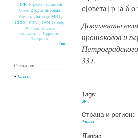
ВРК
Верховный
Вермахт
с[овета] р [а б о
Вторая мировая
Совет
МИД
Договор
Дневник
СССР
Документы велик
ОУН
НКВД
Октябрь
Письмо
1917 года
Соглашение
Терроризм
протоколов и п
Эмиграция
Ещё
Петроградского 
334.
Остальное
Статьи
Tags:
ВРК
Страна и регион:
Россия
Дата: