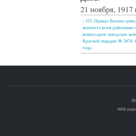
21 ноября, 1917 
‹ 333. Приказ Военно-рев
комитета всем районным с
комиссарам заводских ком
Красной гвардии № 2874. 
года.
До
WEB-реда