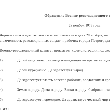
Обращение Военно-революционного 
28 ноября 1917 года
Черные силы подготовляют свое выступление в день 28 ноября, — пу
сплоченность революционных солдат и рабочих города Петрограда
Военно-революционный комитет призывает к демонстрации под ло
1) Долой кадетов-корниловцев-калединцев — врагов народа
2) Долой буржуазию. Да здравствует народ.
3) Да здравствует власть советов рабочих, солдатских и крес
4) Земля народу. Дома народу. Банки народу. Фабрики и заво
5) Да здравствует перемирие. Да здравствует честный мир н
[ 312 ]