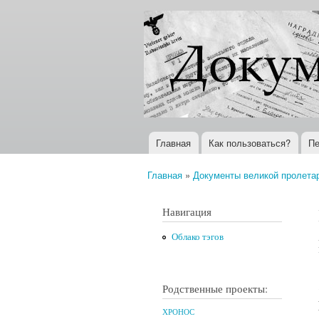
Документы
Всемирная
XX века
история в
Интернете
Главная
Как пользоваться?
Пе
Главное меню
Главная
»
Документы великой пролета
Вы здесь
Навигация
Облако тэгов
Родственные проекты:
ХРОНОС