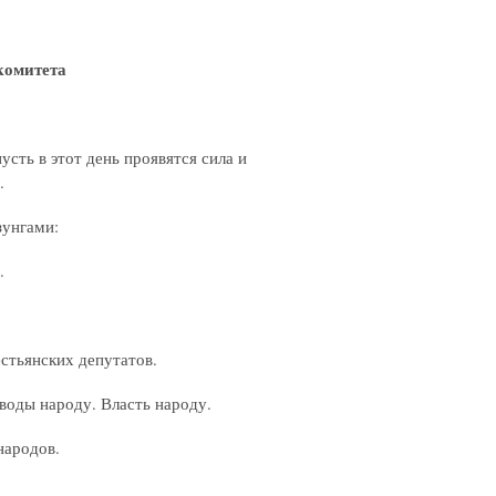
комитета
сть в этот день проявятся сила и
.
зунгами:
.
тьянских депутатов.
ды народу. Власть народу.
ародов.