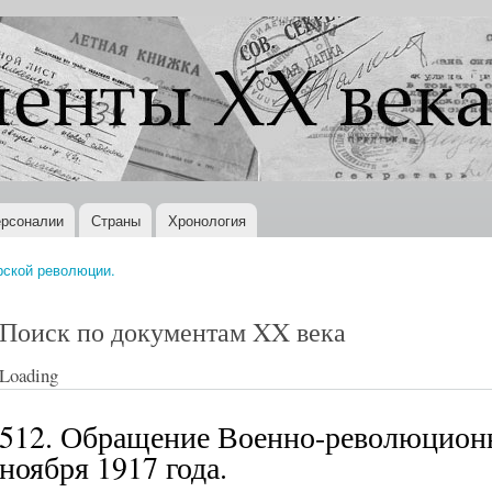
Перейти к
основному
содержанию
рсоналии
Страны
Хронология
рской революции.
Поиск по документам XX века
Loading
512. Обращение Военно-революционн
ноября 1917 года.