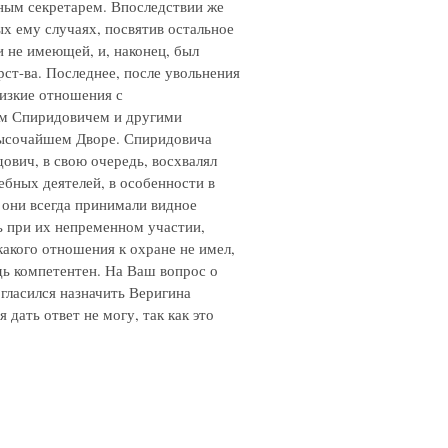
ным секретарем. Впоследствии же
х ему случаях, посвятив остальное
 не имеющей, и, наконец, был
рст-ва. Последнее, после увольнения
лизкие отношения с
ком Спиридовичем и другими
Высочайшем Дворе. Спиридовича
дович, в свою очередь, восхвалял
бных деятелей, в особенности в
 они всегда принимали видное
ь при их непременном участии,
акого отношения к охране не имел,
дь компетентен. На Ваш вопрос о
огласился назначить Веригина
дать ответ не могу, так как это