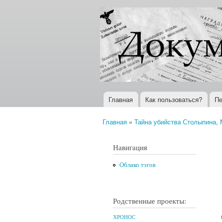
Документы
Всемирная
XX века
история в
Интернете
Главная
Как пользоваться?
Пе
Главное меню
Главная
»
Тайна убийства Столыпина, М
Вы здесь
Навигация
Облако тэгов
Родственные проекты:
ХРОНОС