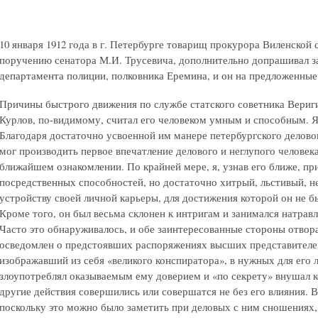
10 января 1912 года в г. Петербурге товарищ прокурора Виленской
поручению сенатора М.И. Трусевича, дополнительно допрашивал 
департамента полиции, полковника Еремина, и он на предложенные
Причины быстрого движения по службе статского советника Вериги
Курлов, по-видимому, считал его человеком умным и способным. Я 
Благодаря достаточно усвоенной им манере петербургского делово
мог производить первое впечатление делового и неглупого человека
ближайшем ознакомлении. По крайней мере, я, узнав его ближе, пр
посредственных способностей, но достаточно хитрый, льстивый, н
устройству своей личной карьеры, для достижения которой он не б
Кроме того, он был весьма склонен к интригам и занимался натрав
Часто это обнаруживалось, и обе заинтересованные стороны отвор
осведомлен о предстоявших распоряжениях высших представителей
изображавший из себя «великого конспиратора», в нужных для его
злоупотреблял оказываемым ему доверием и «по секрету» внушал к
другие действия совершились или совершатся не без его влияния.
поскольку это можно было заметить при деловых с ним сношениях, 