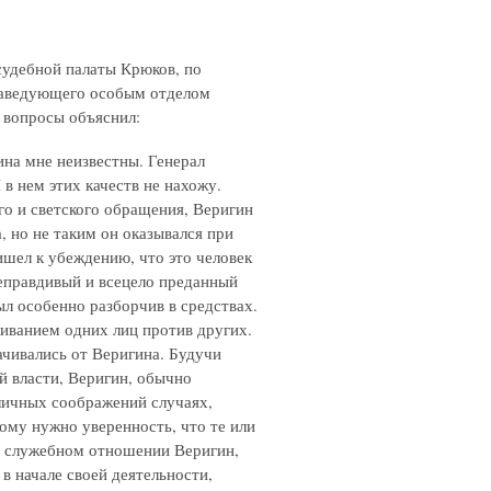
 судебной палаты Крюков, по
заведующего особым отделом
 вопросы объяснил:
на мне неизвестны. Генерал
в нем этих качеств не нахожу.
го и светского обращения, Веригин
, но не таким он оказывался при
ишел к убеждению, что это человек
еправдивый и всецело преданный
ыл особенно разборчив в средствах.
ливанием одних лиц против других.
ачивались от Веригина. Будучи
 власти, Веригин, обычно
 личных соображений случаях,
ому нужно уверенность, что те или
 В служебном отношении Веригин,
в начале своей деятельности,