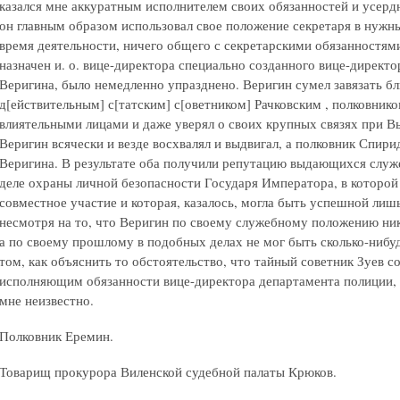
казался мне аккуратным исполнителем своих обязанностей и усерд
он главным образом использовал свое положение секретаря в нужны
время деятельности, ничего общего с секретарскими обязанностями
назначен и. о. вице-директора специально созданного вице-директо
Веригина, было немедленно упразднено. Веригин сумел завязать б
д[ействительным] с[татским] с[оветником] Рачковским , полковни
влиятельными лицами и даже уверял о своих крупных связях при 
Веригин всячески и везде восхвалял и выдвигал, а полковник Спири
Веригина. В результате оба получили репутацию выдающихся служе
деле охраны личной безопасности Государя Императора, в которой
совместное участие и которая, казалось, могла быть успешной лиш
несмотря на то, что Веригин по своему служебному положению ник
а по своему прошлому в подобных делах не мог быть сколько-нибу
том, как объяснить то обстоятельство, что тайный советник Зуев с
исполняющим обязанности вице-директора департамента полиции, я 
мне неизвестно.
Полковник Еремин.
Товарищ прокурора Виленской судебной палаты Крюков.