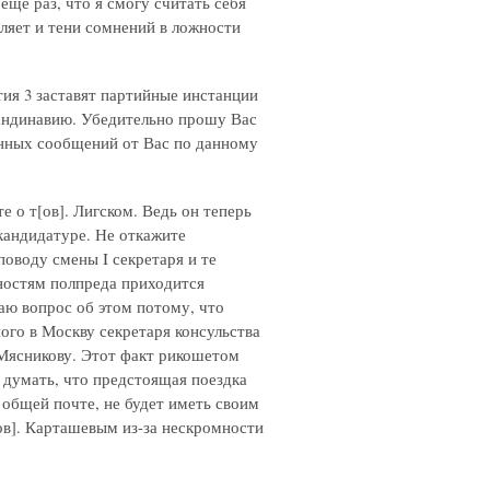
еще раз, что я смогу считать себя
ляет и тени сомнений в ложности
тия 3 заставят партийные инстанции
андинавию. Убедительно прошу Вас
енных сообщений от Вас по данному
е о т[ов]. Лигском. Ведь он теперь
кандидатуре. Не откажите
поводу смены I секретаря и те
ностям полпреда приходится
аю вопрос об этом потому, что
ого в Москву секретаря консульства
. Мясникову. Этот факт рикошетом
 думать, что предстоящая поездка
 общей почте, не будет иметь своим
ов]. Карташевым из-за нескромности