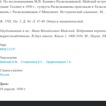
4. По воспоминаниям М.В. Канивез-Раскольниковой, Майский встре
(ныне Таллин) в 1930 г., супруги Раскольниковы приезжали в Хельси
жизнь с Раскольниковым // Минувшее. Исторический альманах. М., 19
Ф. 1702. Оп. 3. Д. 64. Л. 47-48. Отпуск машинописный.
Опубликовано в кн.: Иван Михайлович Майский. Избранная перепи
корреспондентами. В двух книгах. Книга 1. 1900-1934. М., Наука, 2005
Tags:
МИД СССР
Персоналии:
Майский И.М.
Стомоняков Б.С.
Орджоникидзе Г.К.
Страна и регион:
Россия
Дата:
19 апреля, 1930 г.