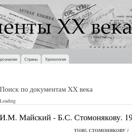
Перейти к
основному
содержанию
рсоналии
Страны
Хронология
Поиск по документам XX века
Loading
И.М. Майский - Б.С. Стомонякову. 19
Т[ОВ]. СТОМОНЯКОВУ
1