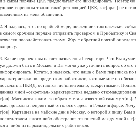
и в каком порядке ЦКК предполагает его ликвидировать. Повторяю 
удовлетворенным только такой резолюцией ЦКК, кот[орая] не остав
взведенных на меня обвинений.
2. Я надеюсь, что, по крайней мере, последние стокгольмские собы
в самом срочном порядке отправить проверком в Прибалтику и Ск
всячески посодействовать этому. Жду с обратной почтой определ
вопросу.
3. Какие перспективы насчет назначения I секретаря. Что Вы думает
уж должен быть в Москве, и Вы могли уже уточнить вопрос об его 
информировать. Кстати, я надеюсь, что наша с Вами переписка по 
характеристики полпредстских работников, которые мне по обязан
посылать в НКИД, остаются, действительно, «секретными». Подым
данная мной «секретная» характеристика недавно откомандированн
т[ов]. Мясникова каким- то образом стала известной самому т[ов]
имел довольно неприятный отголосок здесь, в Гельсингфорсе. Хочу
т[ов]. Карташева на майские дни в Москву, о которой я пишу Вам в
последствием какого-либо обострения отношений между мной и т[
кого- либо из наркоминдельских работников.