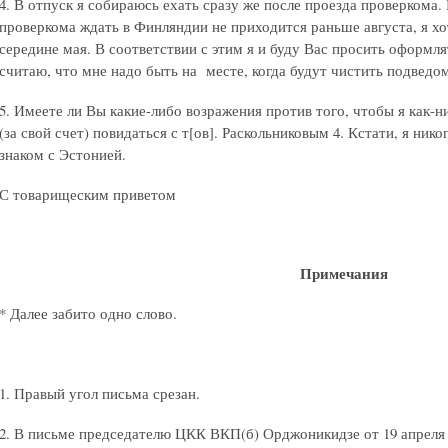
4. В отпуск я собираюсь ехать сразу же после проезда проверкома. 
проверкома ждать в Финляндии не приходится раньше августа, я хо
середине мая. В соответствии с этим я и буду Вас просить оформля
считаю, что мне надо быть на месте, когда будут чистить подведо
5. Имеете ли Вы какие-либо возражения против того, чтобы я как-ни
(за свой счет) повидаться с т[ов]. Раскольниковым 4. Кстати, я нико
знаком с Эстонией.
С товарищеским приветом
Примечания
* Далее забито одно слово.
1. Правый угол письма срезан.
2. В письме председателю ЦКК ВКП(б) Орджоникидзе от 19 апреля 1