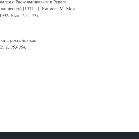
чался с Раскольниковым в Ревеле
нки весной [1931 г.] (Канивез М. Моя
92. Вып. 7. С. 73).
ска с российскими
. с. 363-364.