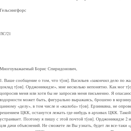
Гельсингфорс
ЛC/21
Многоуважаемый Борис Спиридонович,
1. Ваше сообщение о том, что т[ов]. Васильев «закончил дело по жа
доклад т[ов]. Орджоникидзе», мне несколько непонятно. Как мог т[о
допросив меня или хотя бы не запросив меня письменно. Я опасаюсь
вздорности может быть, фигурально выражаясь, брошено в корзину
данному «делу», в том числе и «жалоба» т[ов]. Ерзинкяна, не опр
решением ЦКК, останутся лежать где-нибудь в архивах ЦКК. Такой
устраивает. Поэтому я пишу с этой почтой т[ов]. Орджоникидзе 2 
для дачи объяснений. Не сможете ли Вы узнать, будет ли все-таки «