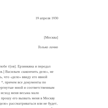
19 апреля 1930
[Москва]
Только лично
лобе т[ов]. Ерзинкяна и передал
в.] Васильев «закончить дело», не
, что «дело» ввиду его явной
 *, причем все документы по
овергнутые мной и соответственным
 исход меня весьма мало
и прошу его вызвать меня в Москву
дело» рассматриваться или не будет,