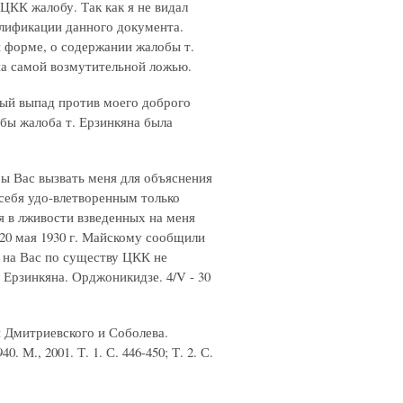
ЦКК жалобу. Так как я не видал
алификации данного документа.
й форме, о содержании жалобы т.
на самой возмутительной ложью.
ный выпад против моего доброго
обы жалоба т. Ерзинкяна была
бы Вас вызвать меня для объяснения
 себя удо-влетворенным только
я в лживости взведенных на меня
0 мая 1930 г. Майскому сообщили
 на Вас по существу ЦКК не
 Ерзинкяна. Орджоникидзе. 4/V - 30
и Дмитриевского и Соболева.
М., 2001. Т. 1. С. 446-450; Т. 2. С.