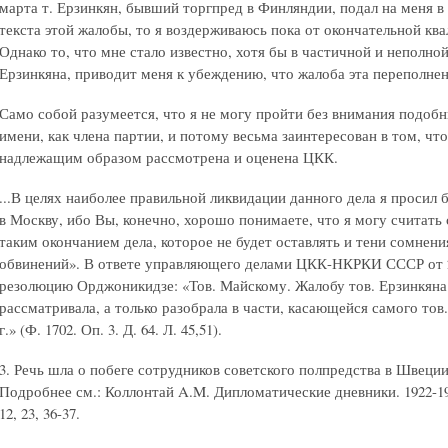
марта т. Ерзинкян, бывший торгпред в Финляндии, подал на меня в 
текста этой жалобы, то я воздерживаюсь пока от окончательной кв
Однако то, что мне стало известно, хотя бы в частичной и неполно
Ерзинкяна, приводит меня к убеждению, что жалоба эта переполне
Само собой разумеется, что я не могу пройти без внимания подоб
имени, как члена партии, и потому весьма заинтересован в том, чт
надлежащим образом рассмотрена и оценена ЦКК.
...В целях наиболее правильной ликвидации данного дела я просил 
в Москву, ибо Вы, конечно, хорошо понимаете, что я могу считать
таким окончанием дела, которое не будет оставлять и тени сомнени
обвинений». В ответе управляющего делами ЦКК-НКРКИ СССР от 2
резолюцию Орджоникидзе: «Тов. Майскому. Жалобу тов. Ерзинкяна
рассматривала, а только разобрала в части, касающейся самого тов.
г.» (Ф. 1702. Оп. 3. Д. 64. Л. 45,51).
3. Речь шла о побеге сотрудников советского полпредства в Швеци
Подробнее см.: Коллонтай A.M. Дипломатические дневники. 1922-1940. 
12, 23, 36-37.