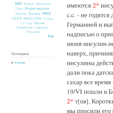
имеются
2*
инсу
ВРК
Верховный
Вермахт
Вторая мировая
Совет
c.c. - не годятся
МИД
Договор
Дневник
СССР
ОУН
НКВД
Октябрь
Германией и вып
Письмо
1917 года
Соглашение
Терроризм
надписью о приг
Эмиграция
Ещё
июня инсулин ис
наверх, причиня
Остальное
инсулины действ
Статьи
дали пока датск
сахар все время 
19/VI пошли в Б
2*
т[ов]. Корот
мы просили его 