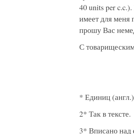
40 units per c.c
имеет для меня 
прошу Вас немед
С товарищеским
* Единиц (англ.)
2* Так в тексте.
3* Вписано над 