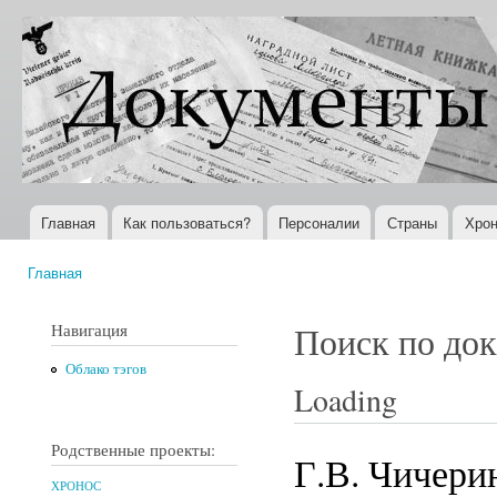
Пер
ос
Документы
Всемирная
со
XX века
история в
Интернете
Главная
Как пользоваться?
Персоналии
Страны
Хрон
Главное меню
Главная
Вы здесь
Навигация
Поиск по до
Облако тэгов
Loading
Родственные проекты:
Г.В. Чичерин
ХРОНОС