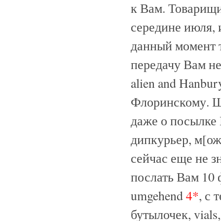
к Вам. Товарищи
середине июля, 
данный момент 
передачу Вам н
alien and Hanbur
Флоринскому. Ш
даже о посылке
дипкурьер, м[оже
сейчас еще не з
послать Вам 10 
umgehend
4*
, с
бутылочек, vials