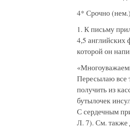
4* Срочно (нем.)
1. К письму пр
4,5 английских 
которой он напи
«Многоуважаем
Пересылаю все т
получить из кас
бутылочек инсу
С сердечным при
Л. 7). См. такж