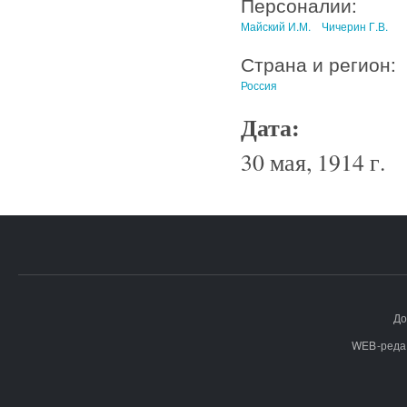
Персоналии:
Майский И.М.
Чичерин Г.В.
Страна и регион:
Россия
Дата:
30 мая, 1914 г.
До
WEB-реда