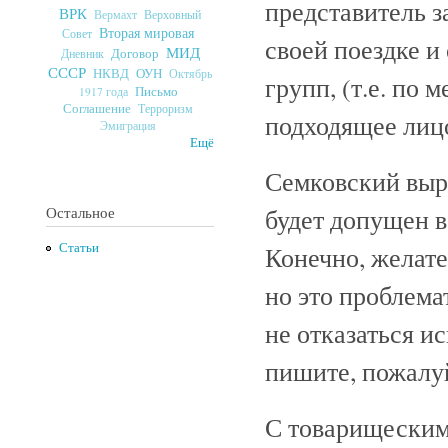
представитель 
ВРК
Верховный
Вермахт
Вторая мировая
Совет
своей поездке и
МИД
Договор
Дневник
СССР
ОУН
НКВД
Октябрь
групп, (т.е. по 
Письмо
1917 года
Соглашение
Терроризм
подходящее лиц
Эмиграция
Ещё
Семковский выр
будет допущен в
Остальное
Статьи
Конечно, желат
но это проблема
не отказаться и
пишите, пожалуй
С товарищеским