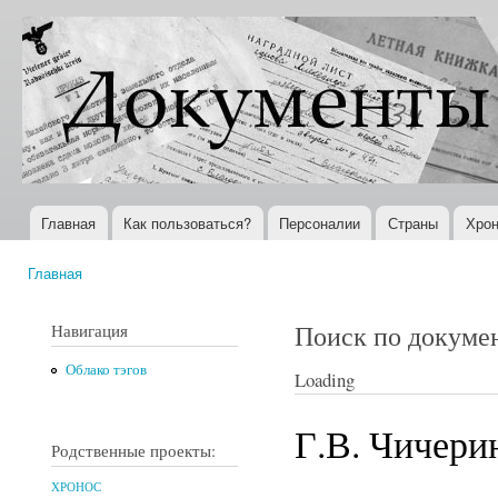
Пер
ос
Документы
Всемирная
со
XX века
история в
Интернете
Главная
Как пользоваться?
Персоналии
Страны
Хрон
Главное меню
Главная
Вы здесь
Поиск по докуме
Навигация
Облако тэгов
Loading
Г.В. Чичерин
Родственные проекты:
ХРОНОС