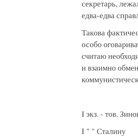
секретарь, лежал
едва-едва справ
Такова фактичес
особо оговариват
считаю необход
и взаимно обме
коммунистичес
I экз. - тов. Зин
I " " Сталину