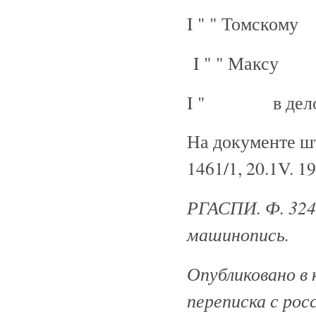
I " " Томскому
I " " Максу
I " в дело
На документе ш
1461/1, 20.1V. 19
РГАСПИ. Ф. 324. 
машинопись.
Опубликовано в 
переписка с рос