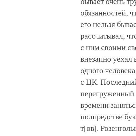
бывает очень тр
обязанностей, ч
его нельзя быва
рассчитывал, чт
с ним своими св
внезапно уехал 
одного человека
с ЦК. Последний
перегруженный т
времени заняться
полпредстве бук
т[ов]. Розенголь