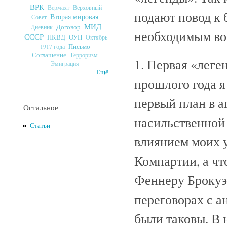
ВРК
Верховный
Вермахт
подают повод к
Вторая мировая
Совет
МИД
Договор
Дневник
необходимым во
СССР
ОУН
НКВД
Октябрь
Письмо
1917 года
Соглашение
Терроризм
1. Первая «леген
Эмиграция
Ещё
прошлого года я
первый план в а
Остальное
насильственной 
Статьи
влиянием моих 
Компартии, а чт
Феннеру Брокуэ
переговорах с 
были таковы. В 