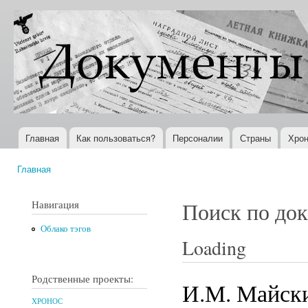
Пер
ос
Документы
Всемирная
со
XX века
история в
Интернете
Главная
Как пользоваться?
Персоналии
Страны
Хрон
Главное меню
Главная
Вы здесь
Навигация
Поиск по до
Облако тэгов
Loading
Родственные проекты:
И.М. Майский
ХРОНОС