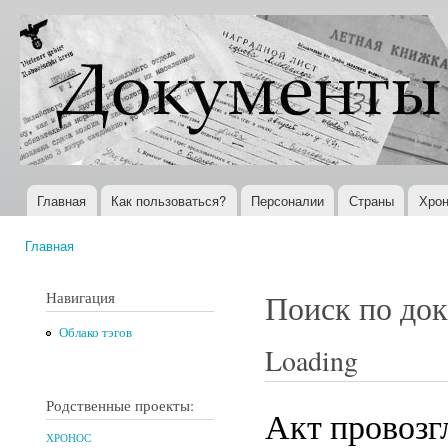
Пер
ос
Документы
Всемирная
со
XX века
история в
Интернете
Главная
Как пользоваться?
Персоналии
Страны
Хрон
Главное меню
Главная
Вы здесь
Навигация
Поиск по до
Облако тэгов
Loading
Родственные проекты:
Акт провозг
ХРОНОС