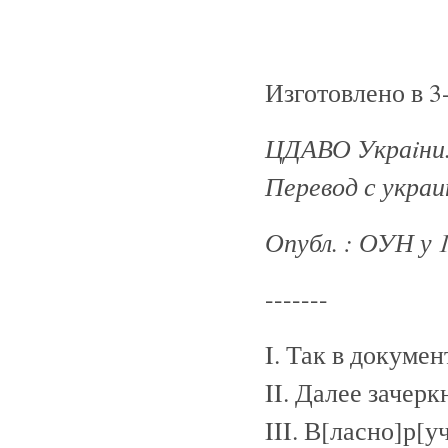
Изготовлено в 3
ЦДАВО Укра
iни
Перевод с украи
Опубл. : ОУН у 
-------
I. Так в докумен
II. Далее зачерк
III. В[ласно]р[