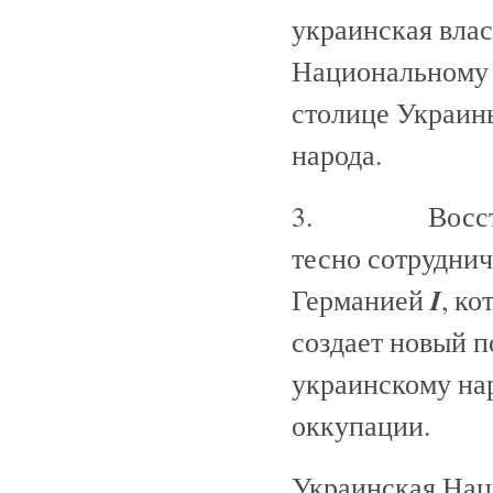
украинская влас
Национальному п
столице Украины
народа.
3. Восстановл
тесно сотруднич
I
Германией
, к
создает новый п
украинскому на
оккупации.
Украинская Нац