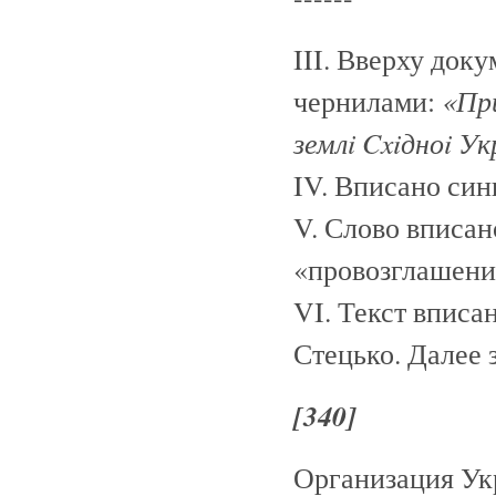
III. Вверху док
«Пр
чернилами:
землi Cxiдноi Ук
IV. Вписано син
V. Слово вписан
«провозглашени
VI. Текст вписа
Стецько. Далее 
[340]
Организация Ук