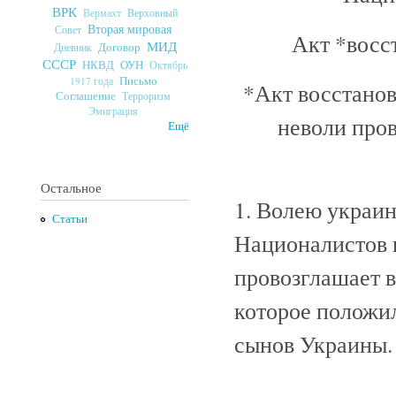
ВРК
Верховный
Вермахт
Вторая мировая
Совет
Акт *восс
МИД
Договор
Дневник
СССР
ОУН
НКВД
Октябрь
Письмо
1917 года
*Акт восстанов
Соглашение
Терроризм
Эмиграция
неволи пров
Ещё
Остальное
1. Волею украин
Статьи
Националистов 
провозглашает в
которое положи
сынов Украины.
------