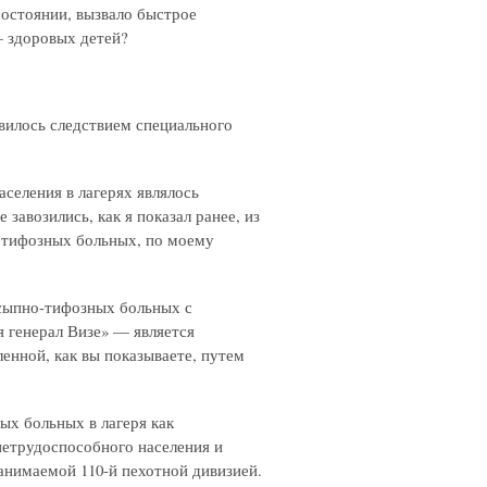
остоянии, вызвало быстрое
 здоровых детей?
вилось следствием специального
селения в лагерях являлось
завозились, как я показал ранее, из
нотифозных больных, по моему
 сыпно-тифозных больных с
ря генерал Визе» — является
енной, как вы показываете, путем
ых больных в лагеря как
нетрудоспособного населения и
занимаемой 110-й пехотной дивизией.