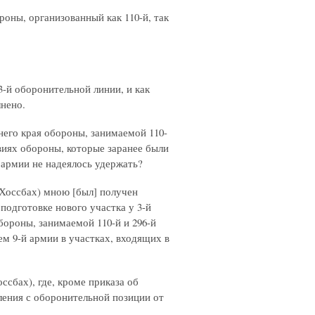
роны, организованный как 110-й, так
3-й оборонительной линии, и как
лнено.
него края обороны, занимаемой 110-
овиях обороны, которые заранее были
 армии не надеялось удержать?
 Хоссбах) мною [был] получен
подготовке нового участка у 3-й
бороны, занимаемой 110-й и 296-й
м 9-й армии в участках, входящих в
ссбах), где, кроме приказа об
ления с оборонительной позиции от