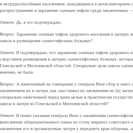
и нетрудоспособным населением, находящимся в антисанитарном с
распространение и заражение сыпным тифом среди заключенных —
Ответ
: Да, я это подтверждаю.
Вопрос
: Заражение сыпным тифом здорового населения в лагерях я
завоза и размещения сыпнотифозных больных?
Ответ
: Я подтверждаю, что заражение сыпным тифом здорового на
следствием размещения в лагерях сыпнотифозных больных, которые 
Гомельской и Могилевской областей. Специально цели завоза сып
мнению, не было.
Вопрос
: А намеченный на совещании у генерала Визе сбор и завоз
заключением их в лагеря, как «настаивал на заключении их [в] лаге
специально намеченной перед вами целью и практически осуществл
завоза в лагеря из Гомельской и Могилевской областей?
Ответ
: Я понял указание генерала Визе о заключении сыпнотифозн
выполнение общенамеченного плана по сгону мирного советского 
заключение его в организуемые лагеря у переднего края обороны, 