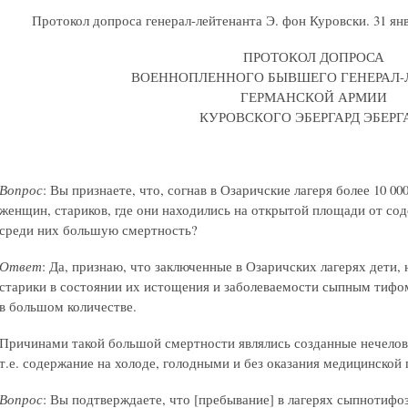
Протокол допроса генерал-лейтенанта Э. фон Куровски. 31 янв
ПРОТОКОЛ ДОПРОСА
ВОЕННОПЛЕННОГО БЫВШЕГО ГЕНЕРАЛ-
ГЕРМАНСКОЙ АРМИИ
КУРОВСКОГО ЭБЕРГАРД ЭБЕРГ
Вопрос
: Вы признаете, что, согнав в Озаричские лагеря более 10 0
женщин, стариков, где они находились на открытой площади от сод
среди них большую смертность?
Ответ
: Да, признаю, что заключенные в Озаричских лагерях дети
старики в состоянии их истощения и заболеваемости сыпным тифо
в большом количестве.
Причинами такой большой смертности являлись созданные нечелов
т.е. содержание на холоде, голодными и без оказания медицинской
Вопрос
: Вы подтверждаете, что [пребывание] в лагерях сыпнотиф