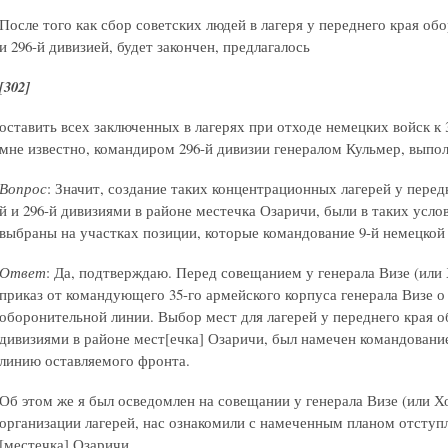
После того как сбор советских людей в лагеря у переднего края обо
и 296-й дивизией, будет закончен, предлагалось
[302]
оставить всех заключенных в лагерях при отходе немецких войск к 
мне известно, командиром 296-й дивизии генералом Кульмер, выпо
Вопрос
: Значит, создание таких концентрационных лагерей у перед
й и 296-й дивизиями в районе местечка Озаричи, были в таких усл
выбраны на участках позиции, которые командование 9-й немецкой
Ответ
: Да, подтверждаю. Перед совещанием у генерала Визе (или
приказ от командующего 35-го армейского корпуса генерала Визе о 
оборонительной линии. Выбор мест для лагерей у переднего края о
дивизиями в районе мест[ечка] Озаричи, был намечен командование
линию оставляемого фронта.
Об этом же я был осведомлен на совещании у генерала Визе (или Хо
организации лагерей, нас ознакомили с намеченным планом отступ
[местечка] Озаричи.