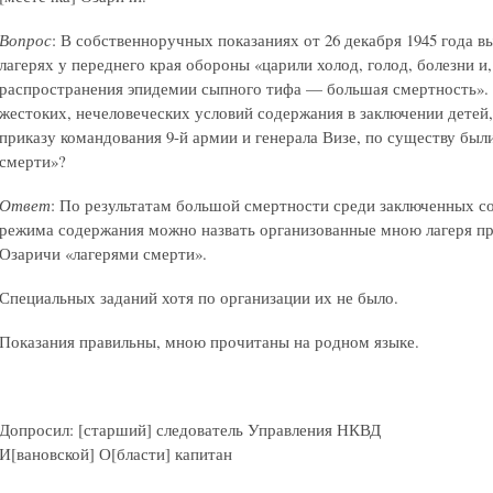
Вопрос
: В собственноручных показаниях от 26 декабря 1945 года в
лагерях у переднего края обороны «царили холод, голод, болезни и, 
распространения эпидемии сыпного тифа — большая смертность». С
жестоких, нечеловеческих условий содержания в заключении детей,
приказу командования 9-й армии и генерала Визе, по существу был
смерти»?
Ответ
: По результатам большой смертности среди заключенных с
режима содержания можно назвать организованные мною лагеря при
Озаричи «лагерями смерти».
Специальных заданий хотя по организации их не было.
Показания правильны, мною прочитаны на родном языке.
Допросил: [старший] следователь Управления НКВД
И[вановской] О[бласти] капитан