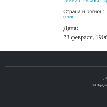
Тыркова А.В.
Иванов В.И.
Бер
Страна и регион:
Россия
Дата:
23 февраля, 1906
До
WEB-реда