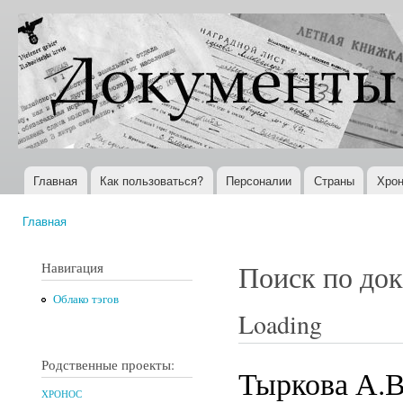
Пер
ос
Документы
Всемирная
со
XX века
история в
Интернете
Главная
Как пользоваться?
Персоналии
Страны
Хрон
Главное меню
Главная
Вы здесь
Навигация
Поиск по до
Облако тэгов
Loading
Родственные проекты:
Тыркова А.В
ХРОНОС