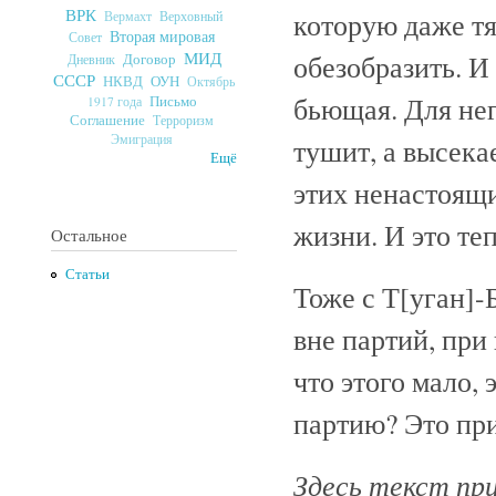
ВРК
которую даже т
Верховный
Вермахт
Вторая мировая
Совет
МИД
обезобразить. И
Договор
Дневник
СССР
ОУН
НКВД
Октябрь
бьющая. Для нег
Письмо
1917 года
Соглашение
Терроризм
Эмиграция
тушит, а высека
Ещё
этих ненастоящи
жизни. И это те
Остальное
Статьи
Тоже с Т[уган]-
вне партий, при 
что этого мало, 
партию? Это при
Здесь текст пр