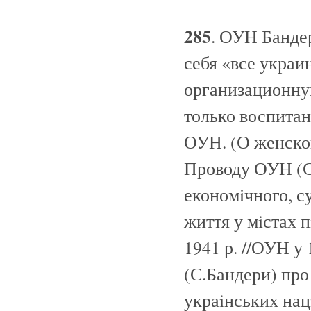
285
. ОУН Банде
себя «все украи
организационну
только воспита
ОУН. (О женской
Проводу ОУН (С.
економiчного, с
життя у мiстах 
1941 р. //ОУН у 
(С.Бандери) про 
украiнських нацi