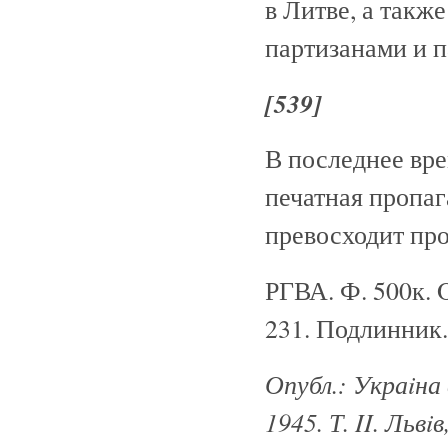
в Литве, а такж
партизанами и 
[539]
В последнее вре
печатная пропаг
превосходит про
РГВА. Ф. 500к. On
231. Подлинник.
Опубл.: Укра
iна
1945. Т. II. Льв