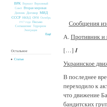
ВРК
Верховный
Вермахт
Вторая мировая
Совет
МИД
Договор
Дневник
СССР
ОУН
НКВД
Октябрь
Сообщения из
Письмо
1917 года
Соглашение
Терроризм
Эмиграция
Ещё
А.
Противник и
I
[…]
Остальное
Статьи
Украинское дви
В последнее вр
переходило к ак
что движение Б
бандитских груп