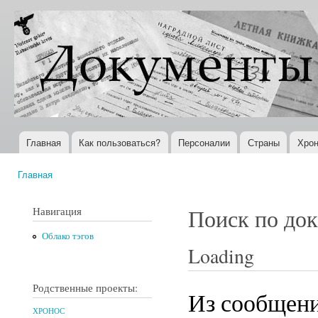
Пер
ос
Документы
Всемирная
со
XX века
история в
Интернете
Главная
Как пользоваться?
Персоналии
Страны
Хрон
Главное меню
Главная
Вы здесь
Навигация
Поиск по до
Облако тэгов
Loading
Родственные проекты:
Из сообщен
ХРОНОС