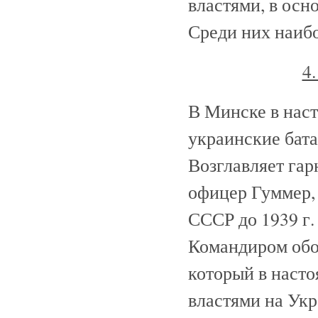
властями, в осн
Среди них наибо
4
В Минске в наст
украинские бата
Возглавляет га
офицер Гуммер,
СССР до 1939 г.
Командиром обои
который в наст
властями на Ук