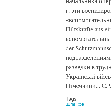
начальника опер
г. эти военизир
«вспомогательны
Hilfskrafte aus 
вспомогательны
der Schutzmannsc
подразделениям
разведки в труд
Украiнськi вiйс
Нiмеччини... С. 9
Tags:
ЦШПД
ОУН