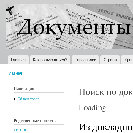
Пер
ос
Документы
Всемирная
со
XX века
история в
Интернете
Главная
Как пользоваться?
Персоналии
Страны
Хрон
Главное меню
Главная
Вы здесь
Навигация
Поиск по до
Облако тэгов
Loading
Родственные проекты:
Из докладно
ХРОНОС