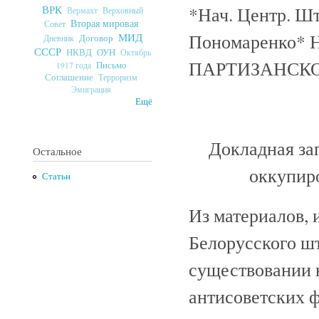
*Нач. Центр. Шт
ВРК
Верховный
Вермахт
Вторая мировая
Совет
Пономаренко
МИД
Договор
Дневник
СССР
ОУН
НКВД
Октябрь
ПАРТИЗАНСК
Письмо
1917 года
Соглашение
Терроризм
Эмиграция
Ещё
Докладная за
Остальное
оккупир
Статьи
Из материалов, 
Белорусского шт
существовании 
антисоветских 