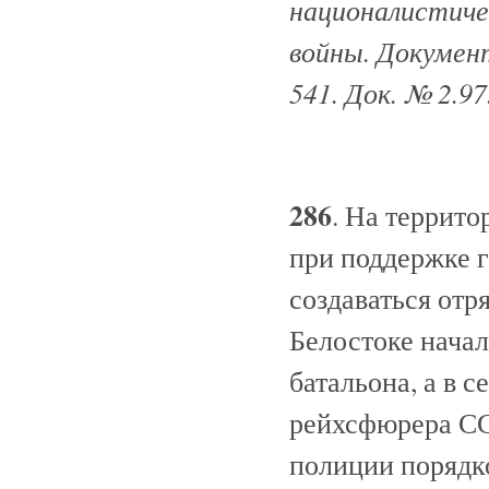
националистиче
войны. Документ
541. Док. № 2.97
286
. На террит
при поддержке г
создаваться отр
Белостоке нача
батальона, а в 
рейхсфюрера СС
полиции порядко