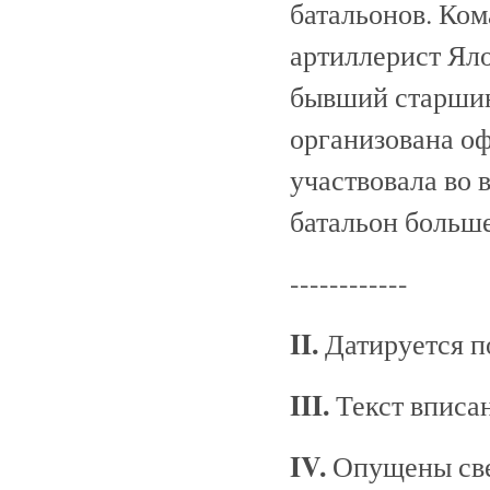
батальонов. Ком
артиллерист Яло
бывший старшин
организована оф
участвовала во 
батальон больш
------------
II.
Датируется по
III.
Текст вписан
IV.
Опущены све