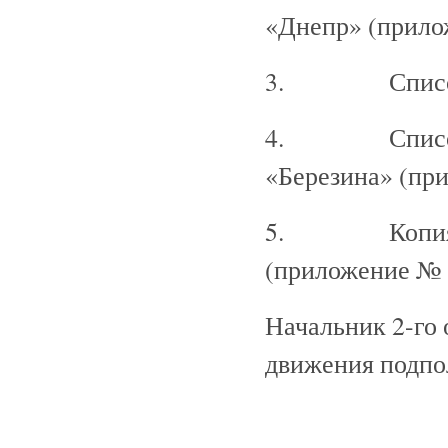
«Днепр» (прило
3. Список ру
4. Список ру
«Березина» (пр
5. Копия лис
(приложение №
Начальник 2-го 
движения подпо