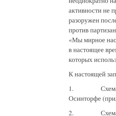
неоднократно на
активности не пр
разоружен после
против партизан,
«Мы мирное насе
в настоящее вре
которых использ
К настоящей за
1. Схема рас
Осинторфе (при
2. Схема орг