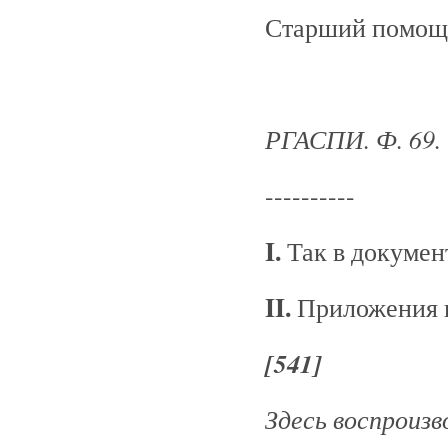
Старший помощн
РГАСПИ. Ф. 69. O
----------
I.
Так в докумен
II.
Приложения н
[541]
Здесь воспроизв