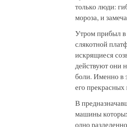
только люди: ги
мороза, и замеч
Утром прибыл в
слякотной платф
искрящиеся созв
действуют они н
боли. Именно в 
его прекрасных 
В предназначавш
машины которых 
одно разделенн