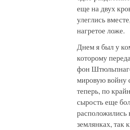
еще на двух кро
улеглись вместе
нагретое ложе.
Днем я был у к
которому переда
фон Штюльпнагел
мировую войну с
теперь, по край
сырость еще бо
расположились 
землянках, так 