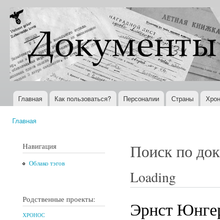
Пер
ос
Документы
Всемирная
со
XX века
история в
Интернете
Главная
Как пользоваться?
Персоналии
Страны
Хрон
Главное меню
Главная
Вы здесь
Навигация
Поиск по до
Облако тэгов
Loading
Родственные проекты:
Эрнст Юнгер
ХРОНОС