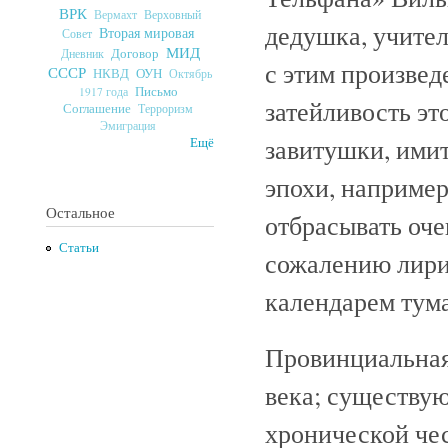
ВРК
Верховный
Вермахт
дедушка, учител
Вторая мировая
Совет
МИД
Договор
Дневник
с этим произве
СССР
ОУН
НКВД
Октябрь
Письмо
1917 года
затейливость э
Соглашение
Терроризм
Эмиграция
завитушки, ими
Ещё
эпохи, например
Остальное
отбрасывать оче
Статьи
сожалению лири
календарем тума
Провинциальна
века; существую
хронической чес