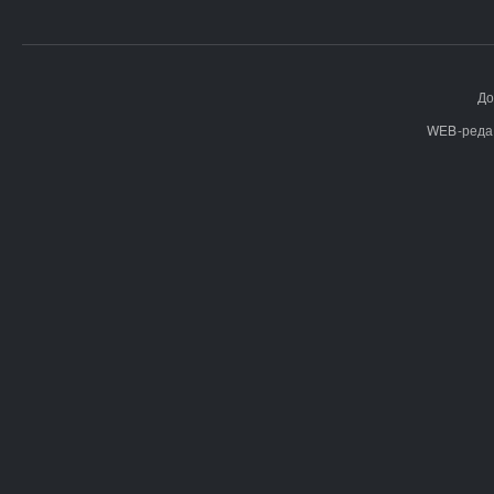
До
WEB-реда