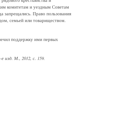
ским комитетам и уездным Советам
да запрещались. Право пользования
удом, семьей или товариществом.
спечил поддержку ими первых
 изд. М., 2012, с. 159.