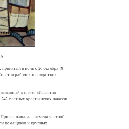
од.
принятый в ночь с 26 октября (8
 Советов рабочих и солдатских
икованный в газете «Известия
 242 местных крестьянских наказов.
 Провозглашалась отмена частной
емли помещиков и крупных
 рядового крестьянства и