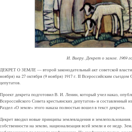
И. Виеру. Декрет о замле. 1969 г
ДЕКРЕТ О ЗЕМЛЕ — второй законодательный акт советской власти, 
ноября) на 27 октября (9 ноября) 1917 г. II Всероссийским съездом
депутатов.
Проект декрета подготовил В. И. Ленин, который учел наказ, опубл
Всероссийского Совета крестьянских депутатов» и составленный из
Раздел «О земле» этого наказа полностью вошел в текст декрета.
Декрет вводил новые принципы землевладения и землепользования.
собственности на землю, национализация всей земли и ее недр. З
собственников подлежали конфискации. Не конфисковывалась земля