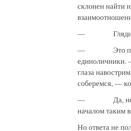
склонен найти 
взаимоотношения
— Глядим мы н
— Это правда
единоличники. —
глаза навостри
соберемся, — ко
— Да, но поч
началом таким 
Но ответа не по