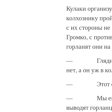
Кулаки организу
колхознику прой
с их стороны не
Громко, с проти
горланят они на
— Глядик-сь, 
нет, а он уж в к
— Этот еще кр
— Мы его зас
выводят горланц