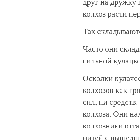
друг на дружку г
колхоз расти пе
Так складывают
Часто они склад
сильной кулацко
Осколки кулачес
колхозов как гря
сил, ни средств
колхоза. Они на
колхозники отта
нитей с вышедш