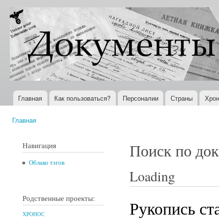
Пер
ос
Документы
Всемирная
со
XX века
история в
Интернете
Главная
Как пользоваться?
Персоналии
Страны
Хрон
Главное меню
Главная
Вы здесь
Навигация
Поиск по до
Облако тэгов
Loading
Родственные проекты:
Рукопись ст
ХРОНОС