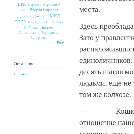
ВРК
Верховный
Вермахт
места.
Вторая мировая
Совет
МИД
Договор
Дневник
СССР
ОУН
НКВД
Октябрь
Здесь преоблада
Письмо
1917 года
Соглашение
Терроризм
Зато у правлени
Эмиграция
Ещё
распаложившись,
единоличников. 
Остальное
десять шагов мо
Статьи
людьми, еще не 
том же колхозе.
— Кошка проб
отношение наше д
хорошее, что ль