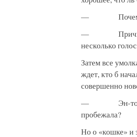
— Почему? В
— Причина? 
несколько голос
Затем все умолк
ждет, кто б нача
совершенно ново
— Эн-то ты бр
пробежала?
Но о «кошке» и 