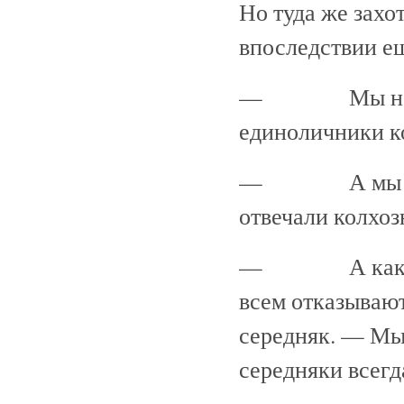
Но туда же захо
впоследствии е
— Мы не пуст
единоличники к
— А мы сами 
отвечали колхо
— А как мы мо
всем отказываю
середняк. — Мы 
середняки всегд