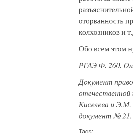
разъяснительно
оторванность пр
колхозников и т.
Обо всем этом н
РГАЭ Ф. 260. On. 
Документ приво
отечественной и
Киселева и Э.М. 
документ № 21.
Tags: