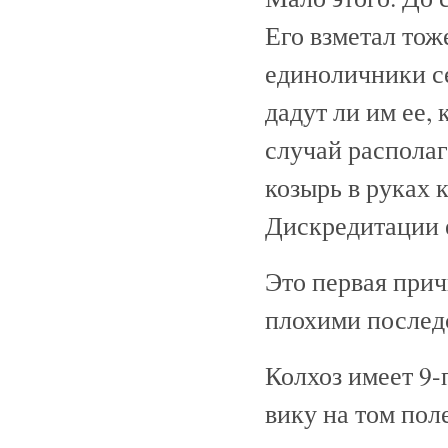
Его взметал то
единоличники се
дадут ли им ее, 
случай распола
козырь в руках 
Дискредитации 
Это первая прич
плохими послед
Колхоз имеет 9-
вику на том пол