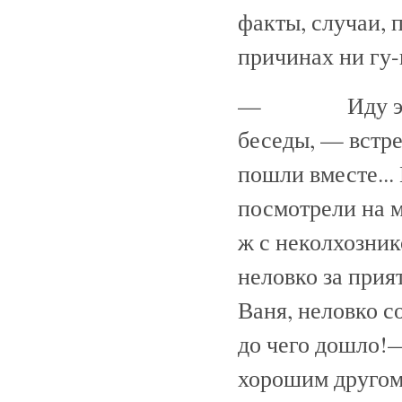
факты, случаи, 
причинах ни гу-
— Иду это я р
беседы, — встре
пошли вместе...
посмотрели на м
ж с неколхозни
неловко за прия
Ваня, неловко со
до чего дошло!—
хорошим другом 