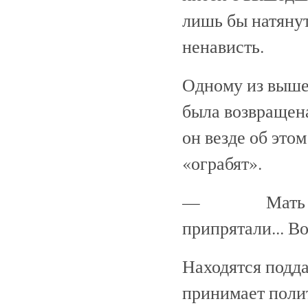
лишь бы натяну
ненависть.
Одному из вышед
была возвращена
он везде об этом
«ограбят».
— Мать их ра
припрятали... Во
Находятся подд
принимает полит