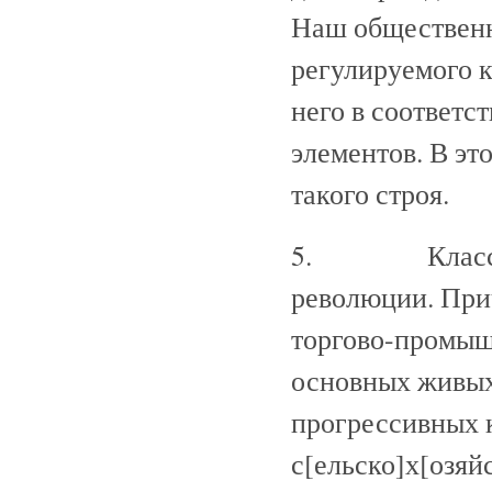
Наш общественн
регулируемого 
него в соответ
элементов. В эт
такого строя.
5. Классы в 
революции. Прич
торгово-промыш
основных живых
прогрессивных 
с[ельско]х[озяй