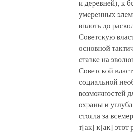
и деревней), к б
умеренных элем
вплоть до раско
Советскую влас
основной такти
ставке на эвол
Советской власт
социальной необ
возможностей д
охраны и углубл
стояла за всеме
т[ак] к[ак] это