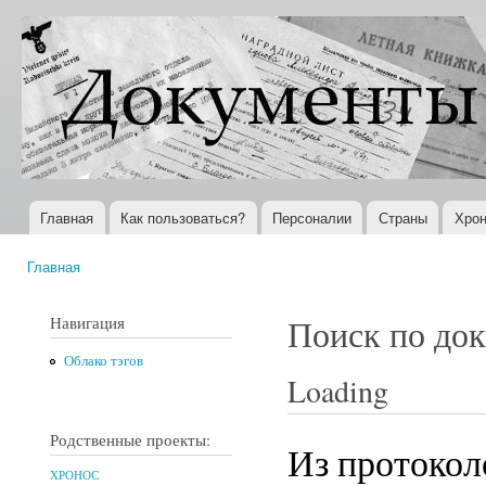
Пер
ос
Документы
Всемирная
со
XX века
история в
Интернете
Главная
Как пользоваться?
Персоналии
Страны
Хрон
Главное меню
Главная
Вы здесь
Навигация
Поиск по до
Облако тэгов
Loading
Родственные проекты:
Из протокол
ХРОНОС