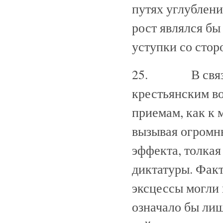
путях углублени
рост являлся б
уступки со стор
25. В связи с
крестьянским в
приемам, как к м
вызывая огромны
эффекта, толкая
диктатуры. Фак
эксцессы могли 
означало бы лиш