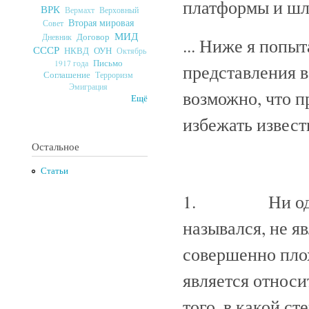
платформы и шл
ВРК
Верховный
Вермахт
Вторая мировая
Совет
МИД
Договор
Дневник
... Ниже я попы
СССР
ОУН
НКВД
Октябрь
Письмо
1917 года
представления 
Соглашение
Терроризм
Эмиграция
возможно, что п
Ещё
избежать извест
Остальное
Статьи
1. Ни один о
назывался, не я
совершенно пло
является относ
того, в какой с