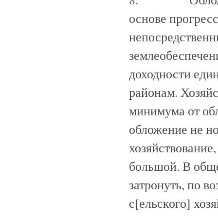
основе прогрес
непосредственн
землеобеспечени
доходности еди
районам. Хозяйс
минимума от об
обложение не н
хозяйствование,
большой. В обще
затронуть, по в
с[ельского] хозя