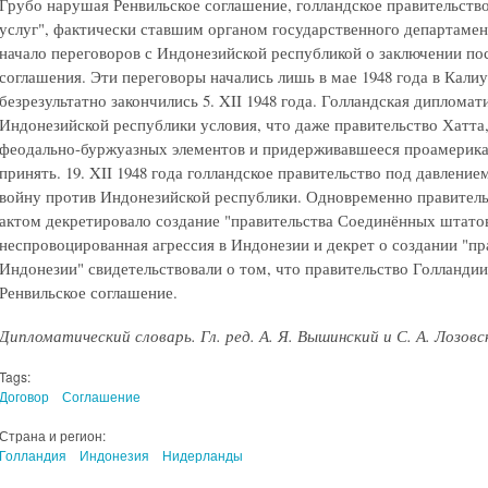
Грубо нарушая Ренвильское соглашение, голландское правительст
услуг", фактически ставшим органом государственного департаме
начало переговоров с Индонезийской республикой о заключении по
соглашения. Эти переговоры начались лишь в мае 1948 года в Калиу
безрезультатно закончились 5. XII 1948 года. Голландская дипломат
Индонезийской республики условия, что даже правительство Хатта
феодально-буржуазных элементов и придерживавшееся проамерикан
принять. 19. XII 1948 года голландское правительство под давлен
войну против Индонезийской республики. Одновременно правител
актом декретировало создание "правительства Соединённых штато
неспровоцированная агрессия в Индонезии и декрет о создании "п
Индонезии" свидетельствовали о том, что правительство Голландии
Ренвильское соглашение.
Дипломатический словарь. Гл. ред. А. Я. Вышинский и С. А. Лозовс
Tags:
Договор
Соглашение
Страна и регион:
Голландия
Индонезия
Нидерланды