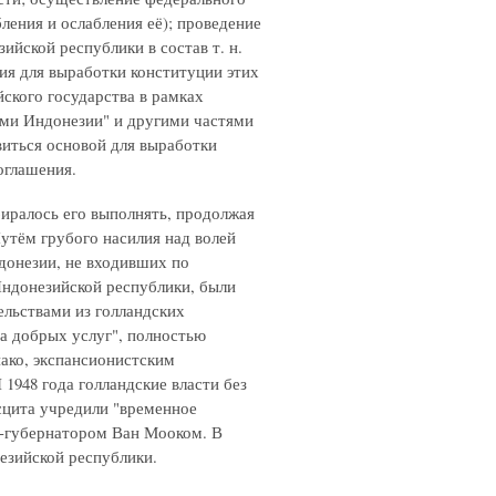
ления и ослабления её); проведение
ийской республики в состав т. н.
я для выработки конституции этих
ского государства в рамках
ми Индонезии" и другими частями
виться основой для выработки
оглашения.
биралось его выполнять, продолжая
утём грубого насилия над волей
донезии, не входивших по
ндонезийской республики, были
ельствами из голландских
та добрых услуг", полностью
ако, экспансионистским
1948 года голландские власти без
сцита учредили "временное
н.-губернатором Ван Мооком. В
езийской республики.