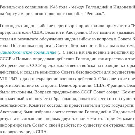
Ренвильское соглашение 1948 года - между Голландией и Индонезий
на борту американского военного корабля "Ренвиль".
Голландско-индонезийские переговоры происходили при участии "К
представителей США, Бельгии и Австралии. Этот комитет (называе
создан в результате обсуждения индонезийского вопроса в Совете б
года. Постановка вопроса в Совете безопасности была вызвана тем
Лингаджатское соглашение
(...), вновь начала военные действия 
СССР и Польша определяли действия Голландии как агрессию и тр
её пресечения. СССР предложил отвести войска на позиции, которы
действий, и создать комиссию Совета безопасности для осуществл
VIII 1947 года о прекращении военных действий. Оба советские пр
противодействие со стороны Великобритании, США, Франции, Бель
были отклонены. Вопреки предложению СССР Совет создал "Комите
положенный в основу его образования, показывал, что он по сущес
безопасности. Комитет состоял из представителей трёх государств: 
Австралии) были избраны соответственно Голландией и Индонезией,
результате соглашения первых двух членов комитета, причём комит
информировать Совет о своей работе; по существу он отражал лиш
в первую очередь США.