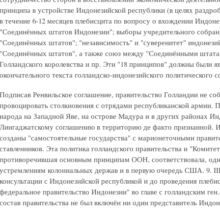
принципа в устройстве Индонезийской республики (в целях раздроб
в течение 6-12 месяцев плебисцита по вопросу о вхождении Индонез
"Соединённых штатов Индонезии"; выборы учредительного собрани
"Соединённых штатов"; "независимость" и "суверенитет" индонезий
"Соединённых штатов", а также союз между "Соединёнными штата
Голландского королевства и пр. Эти "18 принципов" должны были я
окончательного текста голландско-индонезийского политического с
Подписав Ренвильское соглашение, правительство Голландии не со
провоцировать столкновения с отрядами республиканской армии. П
народа на Западной Яве, на острове Мадура и в других районах Ин
Лингаджатскому соглашению в территорию де факто признанной. И
созданы "самостоятельные государства" с марионеточными правит
ставленников. Эта политика голландского правительства и "Комите
противоречившая основным принципам ООН, соответствовала, одн
устремлениям колониальных держав и в первую очередь США. 9. III 
консультации с Индонезийской республикой и до проведения плеби
федеральное правительство Индонезии" во главе с голландским ге
состав правительства не был включён ни один представитель Индон