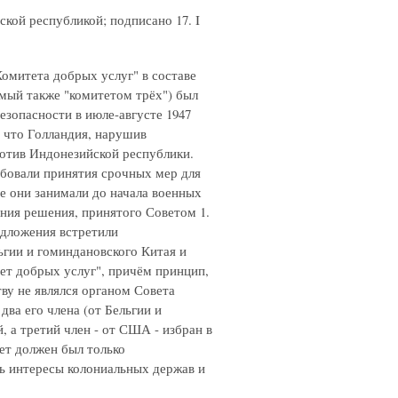
ской республикой; подписано 17. I
омитета добрых услуг" в составе
мый также "комитетом трёх") был
езопасности в июле-августе 1947
, что Голландия, нарушив
против Индонезийской республики.
ебовали принятия срочных мер для
е они занимали до начала военных
ения решения, принятого Советом 1.
едложения встретили
гии и гоминдановского Китая и
т добрых услуг", причём принцип,
тву не являлся органом Совета
два его члена (от Бельгии и
 а третий член - от США - избран в
ет должен был только
ь интересы колониальных держав и