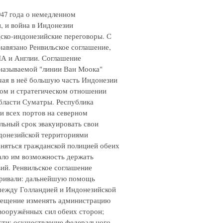
947 года о немедленном
, и война в Индонезии
ндско-индонезийские переговоры. С
авязано Ренвильское соглашение,
ША и Англии. Соглашение
называемой "линии Ван Моока"
чая в неё большую часть Индонезии
ком и стратегическом отношении
бласти Суматры. Республика
и всех портов на северном
льный срок эвакуировать свои
ндонезийской территориями
няться гражданской полицией обеих
дало им возможность держать
ий. Ренвильское соглашение
тривали: дальнейшую помощь
 между Голландией и Индонезийской
прещение изменять администрацию
 вооружённых сил обеих сторон;
сти; осуществление федерального