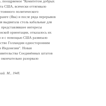
во, поощряемое "Комитетом добрых
нта США, всячески оттягивало
стоянного политического
ранге (Ява) и после ряда перерывов
ия выдвигала столь кабальные для
, представлявшее интересы
ской ориентации, отказалось их
ием и с помощью США развязало
ьство Голландии односторонним
в Индонезии". Новая
равительства Соединённых штатов
 окончательно разорвало
кий. М., 1948.