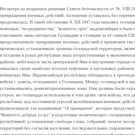
Несмотря на вторичное решение Совета безопасности от 26. VIII 1
прекращении военных действий, положение оставалось без перемен
продолжалась. В такой обстановке 8. XII 1947 года начались голла
помощью "посредничества" "комитета трёх" индонезийцам и было н
отвечавшее лишь интересам Голландии и стоящим за её спиной С
предусматривало прекращение военных действий и принятием так 
произвольно устанавливало границы голландской территории, вклю
и оставляя в руках республики лишь второстепенные в экономичес
районы: небольшую часть центральной Явы и внутренние горные о
лишалась своих наиболее богатых нефтяных и каучуковых районов 
побережье Явы. Индонезийская республика обязывалась в трёхнеде
войска с земель, отходивших к Голландии. Между голландской и и
устанавливались демилитаризованные зоны. Они должны были охра
сторон, но голландцы использовали в этих целях свои войска, что 
республику под постоянной угрозой возобновления военных действ
провозглашало так называемые "18 принципов", которые предусма
"Комитета добрых услуг" в подготовке политического соглашения
республикой; установление свободы слова, собраний, печати; вос
территорий без согласия населения; последовательное сокращение
сотрудничество сторон в восстановлении экономической деятельно