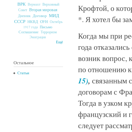
ВРК
Верховный
Вермахт
Крофтой, о кот
Вторая мировая
Совет
МИД
Договор
Дневник
*. Я хотел бы з
СССР
ОУН
НКВД
Октябрь
Письмо
1917 года
Соглашение
Терроризм
Когда мы при ре
Эмиграция
Ещё
года отказались
возник вопрос, 
Остальное
по отношению к
Статьи
15)
,
связанным с
договорам с Фр
Тогда в узком к
французский и 
следует рассмат