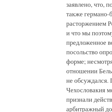
заявлено, что, 
также германо-
расторжением Ре
и что мы поэтом
предложенное в
посольство опро
форме; несмотря
отношении Бель
не обсуждался.
Чехословакия мо
признали дейст
арбитражный дог