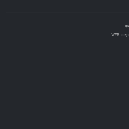
До
WEB-реда