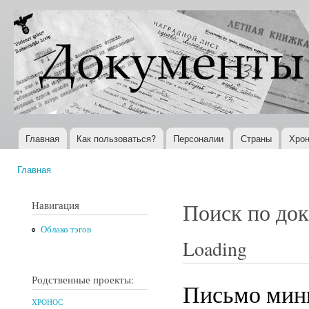
Пер
ос
Документы
Всемирная
со
XX века
история в
Интернете
Главная
Как пользоваться?
Персоналии
Страны
Хрон
Главное меню
Главная
Вы здесь
Навигация
Поиск по до
Облако тэгов
Loading
Родственные проекты:
Письмо мини
ХРОНОС