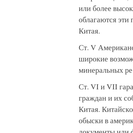
или более высок
облагаются эти 
Китая.
Ст. V Американ
широкие возмож
минеральных ре
Ст. VI и VII га
граждан и их со
Китая. Китайско
обыски в амери
документы или 