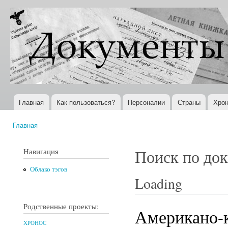
Пер
ос
Документы
Всемирная
со
XX века
история в
Интернете
Главная
Как пользоваться?
Персоналии
Страны
Хрон
Главное меню
Главная
Вы здесь
Навигация
Поиск по до
Облако тэгов
Loading
Родственные проекты:
Американо-к
ХРОНОС