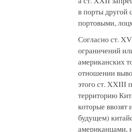
а ст. XXII запр
в порты другой 
портовыми, лоц
Согласно ст. XV
ограничений ил
американских то
отношении выво
этого ст. XXIII
территорию Кита
которые ввозят и
будущем) китайс
американцами, 