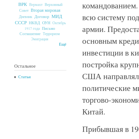
командованием.
ВРК
Верховный
Вермахт
Вторая мировая
Совет
всю систему под
МИД
Договор
Дневник
СССР
ОУН
НКВД
Октябрь
армии. Предост
Письмо
1917 года
Соглашение
Терроризм
основным креди
Эмиграция
Ещё
инвестиции в ки
постройка крупн
Остальное
США направляли
Статьи
политические м
торгово-экономи
Китай.
Прибывшая в 19