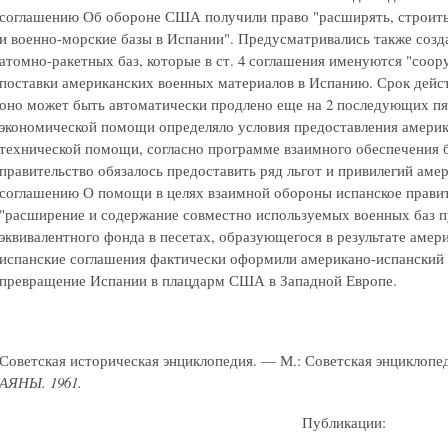
соглашению Об обороне США получили право "расширять, строить
и военно-морские базы в Испании". Предусматривались также созд
атомно-ракетных баз, которые в ст. 4 соглашения именуются "соор
поставки американских военных материалов в Испанию. Срок дейст
оно может быть автоматически продлено еще на 2 последующих пя
экономической помощи определяло условия предоставления америк
технической помощи, согласно программе взаимного обеспечения 
правительство обязалось предоставить ряд льгот и привилегий амер
соглашению О помощи в целях взаимной обороны испанское правит
"расширение и содержание совместно используемых военных баз п
эквивалентного фонда в песетах, образующегося в результате аме
испанские соглашения фактически оформили американо-испанский 
превращение Испании в плацдарм США в Западной Европе.
Советская историческая энциклопедия. — М.: Советская энциклопе
АЯНЫ
. 1961.
Публикации: