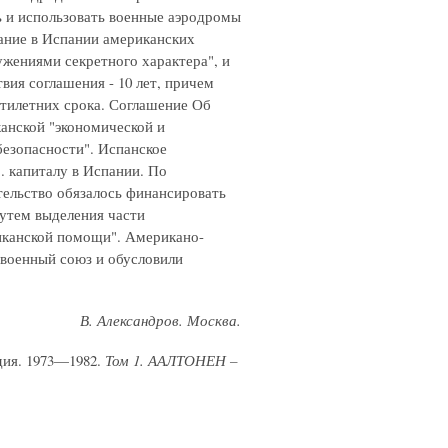
 и использовать военные аэродромы
ание в Испании американских
ужениями секретного характера", и
вия соглашения - 10 лет, причем
тилетних срока. Соглашение Об
анской "экономической и
безопасности". Испанское
. капиталу в Испании. По
ельство обязалось финансировать
утем выделения части
риканской помощи". Американо-
военный союз и обусловили
В. Александров. Москва.
дия. 1973—1982.
Том
1. ААЛТОНЕН
–