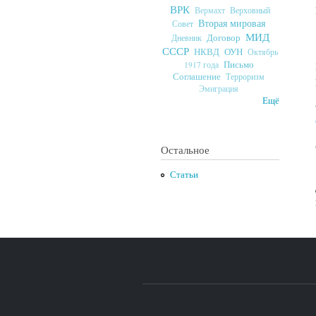
ВРК
Верховный
Вермахт
Вторая мировая
Совет
МИД
Договор
Дневник
СССР
ОУН
НКВД
Октябрь
Письмо
1917 года
Соглашение
Терроризм
Эмиграция
Ещё
Остальное
Статьи