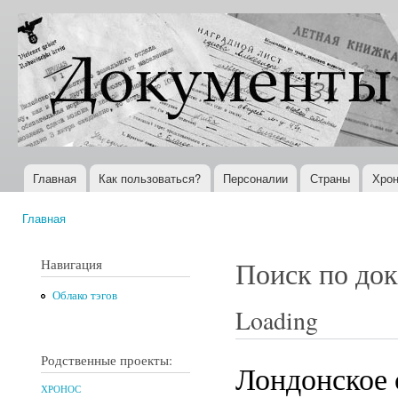
Пер
ос
Документы
Всемирная
со
XX века
история в
Интернете
Главная
Как пользоваться?
Персоналии
Страны
Хрон
Главное меню
Главная
Вы здесь
Навигация
Поиск по до
Облако тэгов
Loading
Родственные проекты:
Лондонское 
ХРОНОС