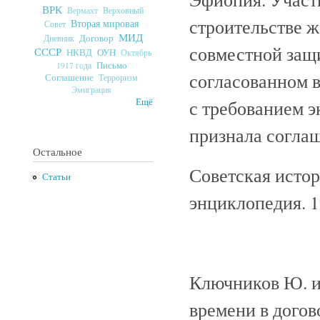
ВРК
Верховный
Вермахт
строительстве ж
Вторая мировая
Совет
МИД
Договор
Дневник
совместной защ
СССР
ОУН
НКВД
Октябрь
Письмо
1917 года
согласованном 
Соглашение
Терроризм
Эмиграция
с требованием 
Ещё
признала соглаш
Остальное
Советская исто
Статьи
энциклопедия. 
Ключников Ю. и
времени в догово