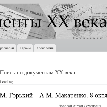
Перейти к
основному
содержанию
рсоналии
Страны
Хронология
Поиск по документам XX века
Loading
М. Горький – А.М. Макаренко. 8 октя
Дорогой Антон Семенович —