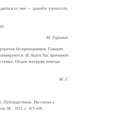
диться от нее — давайте хлопотать.
яю.
М. Горький.
ортретов беспризорников. Говорят,
плинируются. И, будто бы, причиной
в семье. Отцам-матерям некогда
М. Г.
й. Публицистика. Рассказы и
 М., 1952, с. 415-416.