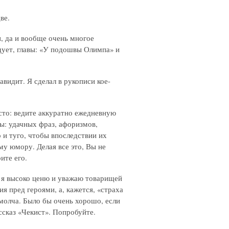
ве.
, да и вообще очень многое
едует, главы: «У подошвы Олимпа» и
видит. Я сделал в рукописи кое-
осто: ведите аккуратно ежедневную
ы: удачных фраз, афоризмов,
 и туго, чтобы впоследствии их
му юмору. Делая все это, Вы не
ите его.
, я высоко ценю и уважаю товарищей
ия пред героями, а, кажется, «страха
 молча. Было бы очень хорошо, если
ссказ «Чекист». Попробуйте.