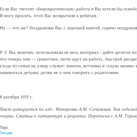
Если Вас тяготит «бюрократическая» работа и Вы хотели бы освобо
Я могу просить, чтоб Вас возвратили к ребятам.
Ну — что же? Поздравляю Вас с хорошей книгой, горячо поздравл
P. S.
Вы, конечно, использовали не весь материал - дайте десяток п
что теперь они — грамотнее, легче идут на работу, быстрей дисци
ухода из семьи на улицу служат: мачехи, вотчимы и «скука жизни» 
заниматься детьми, детям не о чем говорить с родителями.
8 октября 1935 г.
Текст цитируется по изд.: Макаренко А.М. Сочинения. Том седьмо
очерки. Статьи о литературе и рецензии. Переписка с А.М. Горьким.
Tags:
Письмо