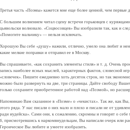
Третья часть «Поэмы» кажется мне еще более ценной, чем первые д
С большим волнением читал сцену встречи горьковцев с куряжцами
дьявольски волновало. «Соцвосовцев» Вы изобразили так, как и сл
«Помогите мальчику» — нельзя исключать.
Хорошую Вы себе «душу» нажили, отлично, умело она любит и нена
какие мелкие поправки и отправил ее в Москву.
Вы спрашиваете, «как сохранить элементы стиля» и т. д. Очень пр
запись наиболее ясных мыслей, характерных фактов, словесной игр
«словечек». Пишите ежедневно хоть десяток строк, но так экономно
можно было развернуть на две, три страницы. Дайте свободу Ваше
только сохраните приобретенное работой над «Поэмой», но расшир
Напоминаю Вам сказанное в «Поэме» о «чекистах». Так же, как Вы
этого ряда. У нас писали о них мало и плохо и писали не от удивлен
ради иудейска». Сами они, к сожалению, скромны и говорят о себе
б, присмотревшись к наркомвнудельцам, Вы написали очерк или ра
Героическое Вы любите и умеете изобразить.