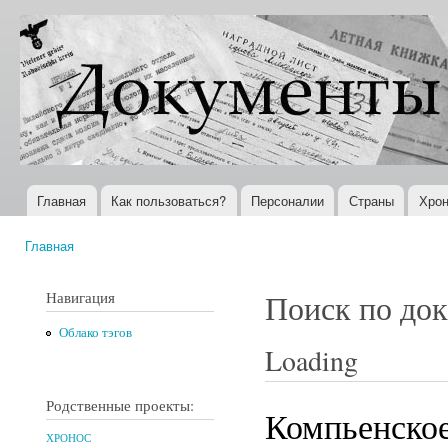
Пер
ос
Документы
Всемирная
со
XX века
история в
Интернете
Главная
Как пользоваться?
Персоналии
Страны
Хрон
Главное меню
Главная
Вы здесь
Навигация
Поиск по до
Облако тэгов
Loading
Родственные проекты:
Компьенское
ХРОНОС