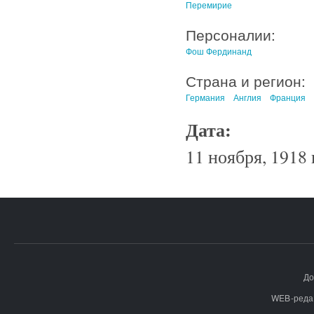
Перемирие
Персоналии:
Фош Фердинанд
Страна и регион:
Германия
Англия
Франция
Дата:
11 ноября, 1918 
До
WEB-реда