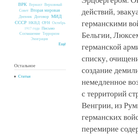
ВРК
Верховный
Вермахт
действий, эваку
Вторая мировая
Совет
МИД
Договор
Дневник
германскими во
СССР
ОУН
НКВД
Октябрь
Письмо
1917 года
Бельгии, Люксем
Соглашение
Терроризм
Эмиграция
германской арм
Ещё
списку, очищени
Остальное
создание демили
Статьи
немедленное воз
с территорий ст
Венгрии, из Рум
германских вой
перемирие содер