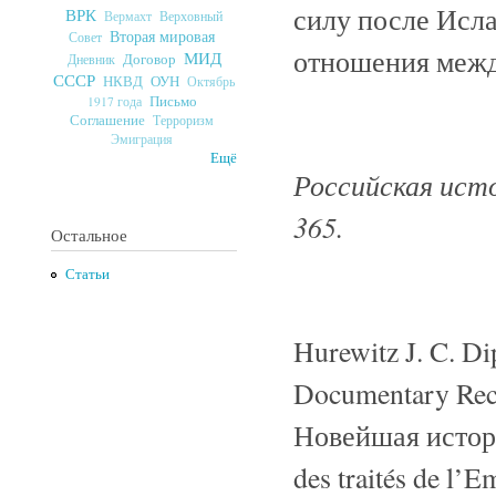
силу после Исла
ВРК
Верховный
Вермахт
Вторая мировая
Совет
отношения межд
МИД
Договор
Дневник
СССР
ОУН
НКВД
Октябрь
Письмо
1917 года
Соглашение
Терроризм
Эмиграция
Ещё
Российская исто
365.
Остальное
Статьи
Hurewitz J. C. Di
Documentary Reco
Новейшая истори
des traités de l’E