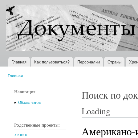
Пер
ос
Документы
Всемирная
со
XX века
история в
Интернете
Главная
Как пользоваться?
Персоналии
Страны
Хрон
Главное меню
Главная
Вы здесь
Навигация
Поиск по до
Облако тэгов
Loading
Родственные проекты:
Американо-и
ХРОНОС