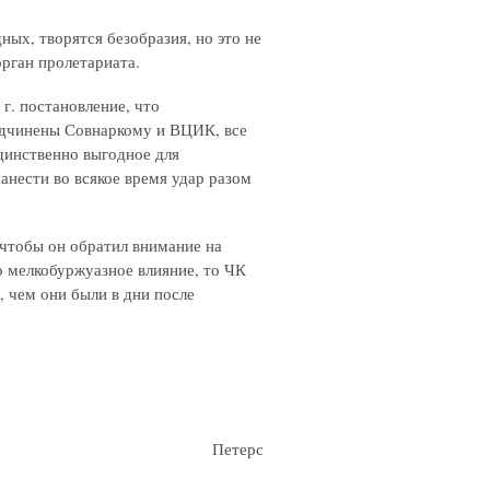
ных, творятся безобразия, но это не
орган пролетариата.
 г. постановление, что
одчинены Совнаркому и ВЦИК, все
динственно выгодное для
анести во всякое время удар разом
чтобы он обратил внимание на
то мелкобуржуазное влияние, то ЧК
, чем они были в дни после
Петерс