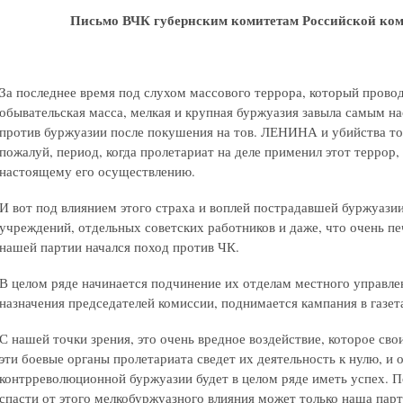
Письмо ВЧК губернским комитетам Российской ко
За последнее время под слухом массового террора, который пров
обывательская масса, мелкая и крупная буржуазия завыла самым 
против буржуазии после покушения на тов. ЛЕНИНА и убийства 
пожалуй, период, когда пролетариат на деле применил этот террор,
настоящему его осуществлению.
И вот под влиянием этого страха и воплей пострадавшей буржуазии
учреждений, отдельных советских работников и даже, что очень пе
нашей партии начался поход против ЧК.
В целом ряде начинается подчинение их отделам местного управле
назначения председателей комиссии, поднимается кампания в газета
С нашей точки зрения, это очень вредное воздействие, которое с
эти боевые органы пролетариата сведет их деятельность к нулю, и 
контрреволюционной буржуазии будет в целом ряде иметь успех. П
спасти от этого мелкобуржуазного влияния может только наша парт