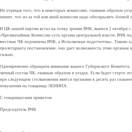
Не отрицая того, что в некоторых комиссиях, главным образом уезд
значит, что из-за той или иной комиссии надо обескрылить боевой 
И ЦК нашей партии встал на точку зрения ВЧК, вынеся 2 октября с.
«Чрезвычайные Комиссии суть органы центральной власти. ВЧК п
местные ЧК подчинены ВЧК, а Исполкомам подотчетны». Таково е
пролетариата постановление, оно дает возможность этим органам н
сильно.
Одновременно обращаем внимание вашего Губернского Комитета, 
личный состав ЧК, главным образом в уездах. Если будет стерто э
при следующем столкновении явятся органами в десять раз сильнее
покушения на товарища ЛЕНИНА.
С товарищеским приветом
Председатель ВЧК