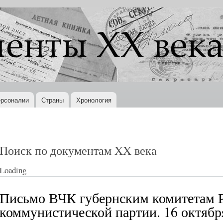
Перейти к
основному
содержанию
рсоналии
Страны
Хронология
Поиск по документам XX века
Loading
Письмо ВЧК губернским комитетам 
коммунистической партии. 16 октября