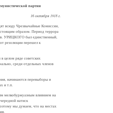
ммунистической партии
16 октября 1918 г.
одят всюду Чрезвычайные Комиссии,
настоящим образом. Период террора
тов. УРИЦКОГО был единственный,
 от резолюции перешел к
 в целом ряде советских
чально, среди отдельных членов
ния, начинаются перевыборы и
х и т.п.
воим мелкобуржуазным влиянием на
очередной натиск
оэтому мы думаем, что на местах
ия.