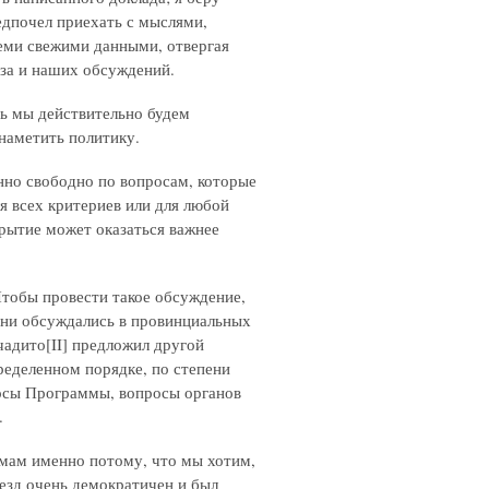
редпочел приехать с мыслями,
еми свежими данными, отвергая
иза и наших обсуждений.
сь мы действительно будем
наметить политику.
нно свободно по вопросам, которые
я всех критериев или для любой
крытие может оказаться важнее
Чтобы провести такое обсуждение,
они обсуждались в провинциальных
чадито[II] предложил другой
ределенном порядке, по степени
просы Программы, вопросы органов
.
емам именно потому, что мы хотим,
езд очень демократичен и был