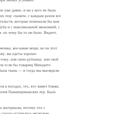
е уже давно, и ни у кого не было
сих пор: скажем, с каждым разом все
ятельств, которые помешали бы нам
Куба и с максимальной экономией, с
, по чему бы то ни было. Видите,
юмчика, кое-какие вещи, но на этот
вижу, вы одеты хорошо
точку, или свою рубашку, или свой
чем если бы товарищ Мачадито
 была ткань — и тогда мы выглядели
в в поездах, тех, кто живет ближе,
 время Панамериканских игр. Было
ь материалы, потому что с
 съезда оставалось несколько