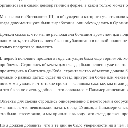
организован в самой демократичной форме, в какой только может б
Мы начали с «Воззвания»[III], в обсуждении которого участвовали 
когда документы уже были выработаны, они обсуждались в Органи
Должен сказать, что мы не располагали большим временем для под
напомнить, что «Воззвание» было опубликовано в первой половине
только предстояло наметить.
В первой половине прошлого года ситуация была еще терпимой, хо
проблемы. Строились объекты для съезда; было решено уже нескольк
происходить в Сантьяго-де-Куба, строительство объектов должно б
думали о разных датах: будет ли съезд приурочен более или менее 
потом мы увидели, что такие сроки — слишком сжатые, мы стали ду
и это было не очень удобно — это совпадало с Панамериканскими 
Объекты для съезда строились одновременно с некоторыми сооруж
мы поняли, что невозможно начать съезд 26 июля, а Панамериканск
это было невозможно, и мы пришли к выводу, что съезд должен пр
Но я должен добавить, что в те дни не было уверенности ни в чем,