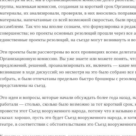
группа, маленькая комиссия, созданная за короткий срок Организа
материалы, их анализировали, проверяли, в них вносились поправки
материалы, напечатанные со всей возможной скоростью, были пре
ассамблеям. Так что мы вполне сознаем, что формулировка и редак
совершенства; но проекты основных резолюций прошли через все ас
единственные проекты резолюций, на съезде могут возникнуть и во
Эти проекты были рассмотрены во всех провинциях всеми делегата
Организационную комиссию. Вы уже знаете или можете понять, что
предложений, решений, проанализировать их, включить — какие м
возникшие в ходе дискуссий; но несмотря на это было собрано все
собрать, и были отпечатаны предельно быстро брошюры с резолюц
представлены на съезд.
Это идеи и вопросы, которые начали обсуждать более года назад, 
работали — столько, сколько было возможно за тот короткий срок,
провести этот Съезд вооруженного народа, потому что я называю 
сказал: хорошо, пусть это будет Съезд вооруженного народа, и хо
театре, в соответствии с обстоятельствами это Съезд вооруженного