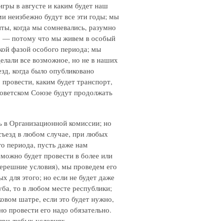
игры в августе и каким будет наш
и неизбежно будут все эти годы; мы
ты, когда мы сомневались, разумно
I] — потому что мы живем в особый
ской фазой особого периода; мы
делали все возможное, но не в наших
езд, когда было опубликовано
 провести, каким будет транспорт,
 Советском Союзе будут продолжать
ь в Организационной комиссии; но
съезд в любом случае, при любых
о периода, пусть даже нам
д можно будет провести в более или
ерешние условия), мы проведем его
х для этого; но если не будет даже
уба, то в любом месте республики;
ковом шатре, если это будет нужно,
 но провести его надо обязательно.
при любых условиях.