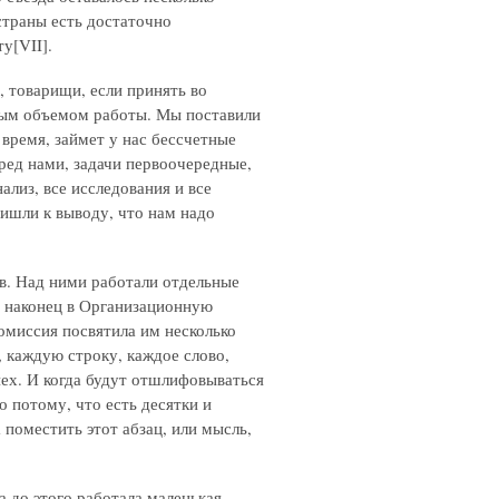
страны есть достаточно
у[VII].
, товарищи, если принять во
мным объемом работы. Мы поставили
 время, займет у нас бессчетные
еред нами, задачи первоочередные,
ализ, все исследования и все
ишли к выводу, что нам надо
ов. Над ними работали отдельные
и наконец в Организационную
омиссия посвятила им несколько
 каждую строку, каждое слово,
ех. И когда будут отшлифовываться
о потому, что есть десятки и
а поместить этот абзац, или мысль,
а до этого работала маленькая