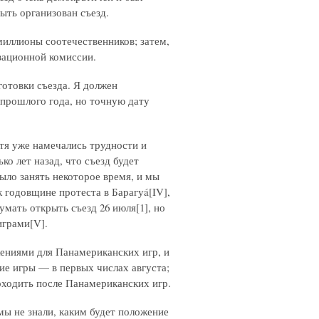
ыть организован съезд.
миллионы соотечественников; затем,
зационной комиссии.
готовки съезда. Я должен
 прошлого года, но точную дату
тя уже намечались трудности и
о лет назад, что съезд будет
ыло занять некоторое время, и мы
к годовщине протеста в Барагуá[IV],
мать открыть съезд 26 июля[1], но
играми[V].
ениями для Панамериканских игр, и
ие игры — в первых числах августа;
оходить после Панамериканских игр.
 мы не знали, каким будет положение