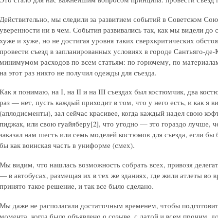
Действительно, мы следили за развитием событий в Советском Союз
уверенности ни в чем. События развивались так, как мы видели до 
хуже и хуже, но не достигая уровня таких сверхкритических обсто
провести съезд в запланированных условиях в городе Сантьяго-де-
минимумом расходов по всем статьям: по горючему, по материалам
на этот раз никто не получил одежды для съезда.
Как я понимаю, на I, на II и на III съездах был костюмчик, два кост
раз — нет, пусть каждый приходит в том, что у него есть, и как я 
(аплодисменты), зал сейчас красивее, когда каждый надел свою коф
пиджак, или свою гуайяберу[2], что угодно — это гораздо лучше, 
заказал нам шесть или семь моделей костюмов для съезда, если бы
бы как воинская часть в униформе (смех).
Мы видим, что нашлась возможность собрать всех, привозя делегато
— в автобусах, размещая их в тех же зданиях, где жили атлеты во
принято такое решение, и так все было сделано.
Мы даже не располагали достаточным временем, чтобы подготовит
момента, когда было объявлено о созыве, с датой и всем прочим, до