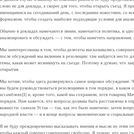
слово не для доклада, а скорее для того, чтобы открыть съезд. Я п
имеющимися на сегодняшний день, с последними новостями, со вс
формализм, чтобы создать наиболее подходящие условия для анал
Обычно в докладах намечаются линии, намечается политика, и зде
анализировать и обсуждать — с тем, чтобы наметить направления, 
Мы заинтересованы в том, чтобы делегаты высказывались соверше
после обсуждений мы включим в резолюции; там найдется место дл
темы, какая может возникнуть на съезде. Поэтому я думаю, что за
открытия.
Мы хотим, чтобы здесь развернулось самое широкое обсуждение. 
мы будем руководствоваться резолюциями в том порядке, в каком 
ассамблеях[I] и, кроме того, какой мы сохранили, хотя товарищ Ма
порядок. Нам кажется, что вопросы должны быть расставлены в оп
важности: сначала Устав — так, как это было намечено; затем во
народной власти — и в конце вопросы экономические и социальные
Я не буду преждевременно высказывать мнения и мысли по этим т
чтобы каждый говорил совершенно свободно. Я думаю, что наш съ