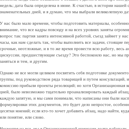
недель; дата была определена в июне. К счастью, в истории нашей 
знаменательных дней, и я думаю, что мы выбрали великолепную дат
У нас было мало времени, чтобы подготовить материалы, особенно
внимание, что все кадры повсюду и на всех уровнях заняты огро
вопрос так: партия занята интенсивной работой, съезд займет у нас
часы, как нам сделать так, чтобы выполнить все задачи, стоящие п
срочные, неотложные, и в то же время провести всю работу, весь ан
дискуссии, предшествующие съезду? Это беспокоило нас, но мы пр
заняться и тем, и другим.
Однако не все могли целиком посвятить себя подготовке документ
группы, под руководством ряда товарищей и путем консультаций, 
комиссию прибыли проекты резолюций; но хотя Организационная к
дней, было невозможно тщательно проанализировать каждый абзац,
каждую запятую, и мы сами понимали, что написаны они были насп
формулировки этих документов, это будет дело непростое, особенн
десятки мнений; если кто-то хочет добавить абзац, надо найти, куд
или понятие, или слово.
Несмотря на все, мы в Организационной комиссии долго работали, 