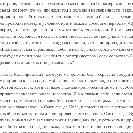
в стране, не знали даже, сможем ли мы провести Панамериканские 
съезд, потому что мы прожили год в большой неуверенности, таким
продолжали работать в соответствии с планами, и были даже момен
ли проводить съезд в условиях критического «особого периода»[V
период, но это еще не то, что мы могли бы считать самой критиче
хотели и боролись, чтобы эта критическая фаза не наступила, мы с
силах избежать этого, — и когда мы поняли, что надо проводить съ
«Воззвание», мы спрашивали себя: в каких условиях мы сможем его
как будет с топливом, как будет с электричеством, если события в
развиваться так, как они развивались?
Такова была проблема, которую мы должны были серьезно обсудит
мы пришли к выводу, на мой взгляд, правильному: надо проводить 
обстоятельствах, хотя бы даже в самый критический момент особог
придется сократить число делегатов. И мы сказали себе: если съез
менее нормальных условиях (если можно назвать нормальными теп
так, как намечалось, в Сантьяго-де-Куба, в помещениях, выстроенны
такой возможности, нам надо провести его если не в Сантьяго-де-К
пусть и не в таком замечательном здании, как это, пусть хоть в цир
и собираться на съезд пешком, верхом, в телеге или на велосипеде,
Это стало для нас важнейшим вопросом принципа: провести съезд 