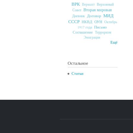
ВРК
Верховный
Вермахт
Вторая мировая
Совет
МИД
Договор
Дневник
СССР
ОУН
НКВД
Октябрь
Письмо
1917 года
Соглашение
Терроризм
Эмиграция
Ещё
Остальное
Статьи