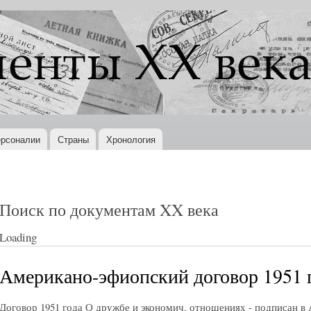
Перейти к
основному
содержанию
рсоналии
Страны
Хронология
Поиск по документам XX века
Loading
Американо-эфиопский договор 1951 г
Договор 1951 года О дружбе и экономич. отношениях - подписан в 