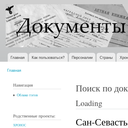
Пер
ос
Документы
Всемирная
со
XX века
история в
Интернете
Главная
Как пользоваться?
Персоналии
Страны
Хрон
Главное меню
Главная
Вы здесь
Навигация
Поиск по до
Облако тэгов
Loading
Родственные проекты:
Сан-Севастья
ХРОНОС