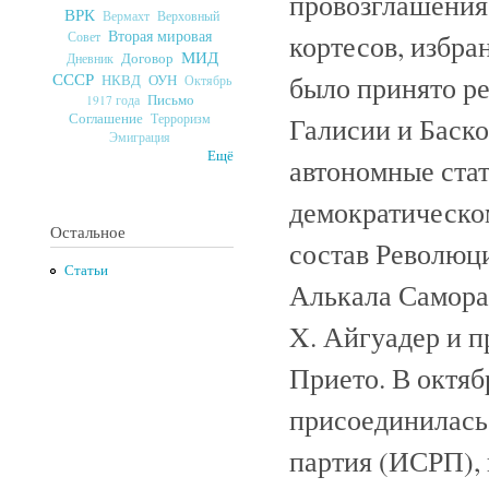
провозглашения
ВРК
Верховный
Вермахт
Вторая мировая
кортесов, избр
Совет
МИД
Договор
Дневник
СССР
было принято р
ОУН
НКВД
Октябрь
Письмо
1917 года
Соглашение
Терроризм
Галисии и Баско
Эмиграция
Ещё
автономные стат
демократическо
Остальное
состав Революц
Статьи
Алькала Самора,
X. Айгуадер и 
Прието. В октяб
присоединилась
партия (ИСРП), 