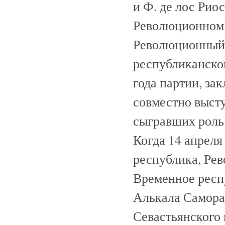
и Ф. де лос Ри
Революционном к
Революционный 
республиканског
года партии, за
совместно выст
сыгравших роль
Когда 14 апреля
республика, Ре
Временное респу
Алькала Самора.
Севастьянского