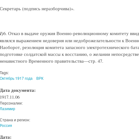
Секретарь (подпись неразборчива)».
1)
6. Отказ в выдаче оружия Военно-революционному комитету ввиду 
являлся выражением недоверия или недоброжелательности к Воен
Наоборот, резолюция комитета запасного электротехнического бата
подготовке солдатской массы к восстанию, о желании непосредств
ненавистного Временного правительства—стр. 47.
Tags:
Октябрь 1917 года
ВРК
Дата документа:
1917.11.06
Персоналии:
Лазимир
Страна и регион:
Россия
Дата: