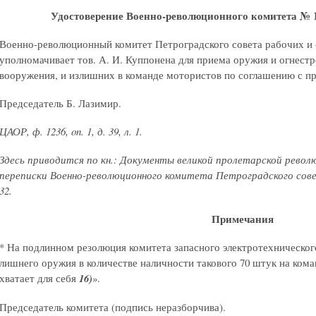
Удостоверение Военно-революционного комитета № 10
Военно-революционный комитет Петроградского совета рабочих и 
уполномачивает тов. А. И. Куппонена для приема оружия и огнест
вооружения, и излишних в команде мотористов по соглашению с пр
Председатель Б. Лазимир.
ЦАОР, ф. 1236, on. 1, д. 39, л. 1.
Здесь приводится по кн.: Документы великой пролетарской револю
переписки Военно-революционного комитета Петроградского совет
32.
Примечания
* На подлинном резолюция комитета запасного электротехническог
лишнего оружия в количестве наличности такового 70 штук на кома
хватает для себя
16)
».
Председатель комитета (подпись неразборчива).