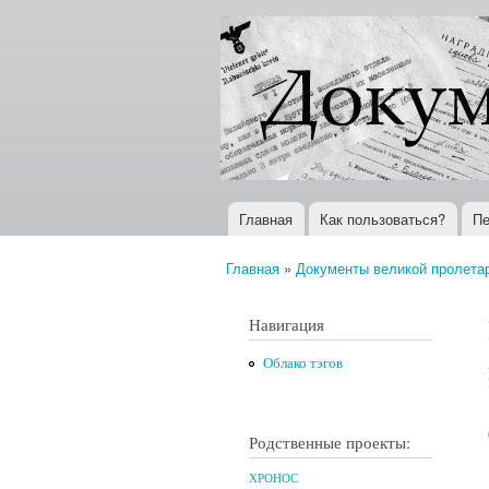
Документы
Всемирная
XX века
история в
Интернете
Главная
Как пользоваться?
Пе
Главное меню
Главная
»
Документы великой пролета
Вы здесь
Навигация
Облако тэгов
Родственные проекты:
ХРОНОС