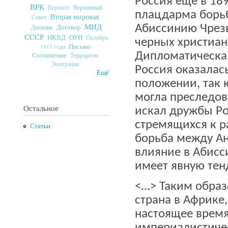
Россия еще в 18
ВРК
Верховный
Вермахт
плацдарма борьб
Вторая мировая
Совет
МИД
Абиссинию Чрезв
Договор
Дневник
СССР
ОУН
НКВД
Октябрь
черных христиан
Письмо
1917 года
Дипломатическая
Соглашение
Терроризм
Эмиграция
Россия оказалас
Ещё
положении, так 
могла преследов
Остальное
искал дружбы Ро
стремящихся к р
Статьи
борьба между Ан
влияние в Абисс
имеет явную те
<...> Таким обр
страна в Африке
настоящее время
империалистиче