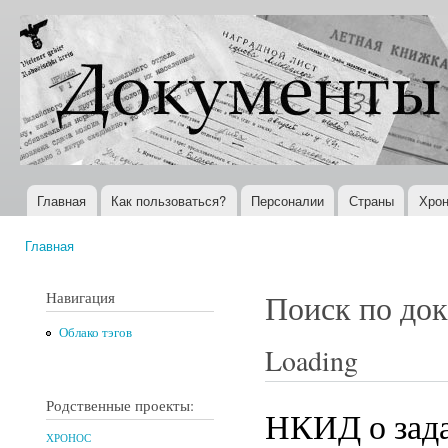
Пер
ос
Документы
Всемирная
со
XX века
история в
Интернете
Главная
Как пользоваться?
Персоналии
Страны
Хрон
Главное меню
Главная
Вы здесь
Навигация
Поиск по до
Облако тэгов
Loading
Родственные проекты:
НКИД о зад
ХРОНОС