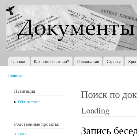
Пер
ос
Документы
Всемирная
со
XX века
история в
Интернете
Главная
Как пользоваться?
Персоналии
Страны
Хрон
Главное меню
Главная
Вы здесь
Навигация
Поиск по до
Облако тэгов
Loading
Родственные проекты:
Запись бесе
ХРОНОС