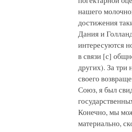
погектарной оце
нашего молочног
достижения таки
Дания и Голлан
интересуются но
в связи [с] общ
других). За три
своего возвраще
Союз, я был сви
государственных
Конечно, мы мож
материально, ск