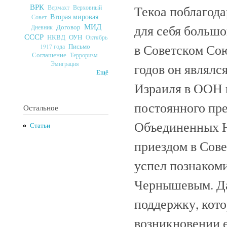
ВРК
Текоа поблагода
Верховный
Вермахт
Вторая мировая
Совет
МИД
для себя большо
Договор
Дневник
СССР
ОУН
НКВД
Октябрь
в Советском Сою
Письмо
1917 года
Соглашение
Терроризм
Эмиграция
годов он являлс
Ещё
Израиля в ООН 
постоянного пр
Остальное
Объединенных Н
Статьи
приездом в Сове
успел познакоми
Чернышевым. Дал
поддержку, кот
возникновении е