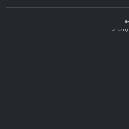
До
WEB-реда