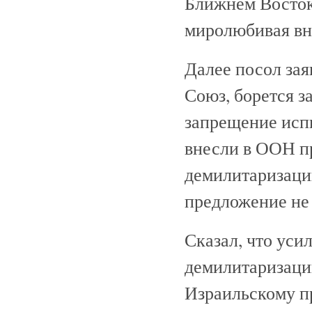
Ближнем Востоке
миролюбивая вн
Далее посол заяв
Союз, борется з
запрещение испы
внесли в ООН п
демилитаризаци
предложение не 
Сказал, что уси
демилитаризаци
Израильскому пр