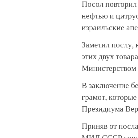
Посол повторил 
нефтью и цитрус
израильские ап
Заметил послу, 
этих двух товар
Министерством 
В заключение б
грамот, которые
Президиума Вер
Приняв от посла
МИД СССР уведо