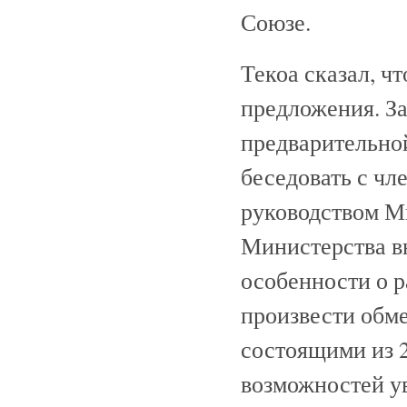
Союзе.
Текоа сказал, ч
предложения. За
предварительной
беседовать с чл
руководством М
Министерства вн
особенности о р
произвести обм
состоящими из 
возможностей ув