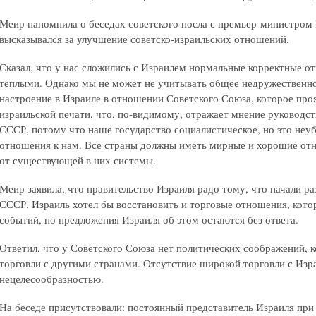
Меир напомнила о беседах советского посла с премьер-министром 
высказывался за улучшение советско-израильских отношений.
Сказал, что у нас сложились с Израилем нормальные корректные от
теплыми. Однако мы не может не учитывать общее недружественно
настроение в Израиле в отношении Советского Союза, которое проя
израильской печати, что, по-видимому, отражает мнение руководст
СССР, потому что наше государство социалистическое, но это неу
отношения к нам. Все страны должны иметь мирные и хорошие от
от существующей в них системы.
Меир заявила, что правительство Израиля радо тому, что начали р
СССР. Израиль хотел бы восстановить и торговые отношения, кото
событий, но предложения Израиля об этом остаются без ответа.
Ответил, что у Советского Союза нет политических соображений, 
торговли с другими странами. Отсутствие широкой торговли с Изр
нецелесообразностью.
На беседе присутствовали: постоянный представитель Израиля пр