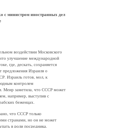
о с министром иностранных дел
е
ельном воздействии Московского
 что улучшение международной
ке, где, дескать, сохраняется
ют предложения Израиля о
СР. Израиль готов, мол, к
оюдным контролем
и. Меир заметила, что СССР может
лем, например, выступив с
рабских беженцах.
ано, что СССР только
ми странами, но он не может
пать в роли посредника.