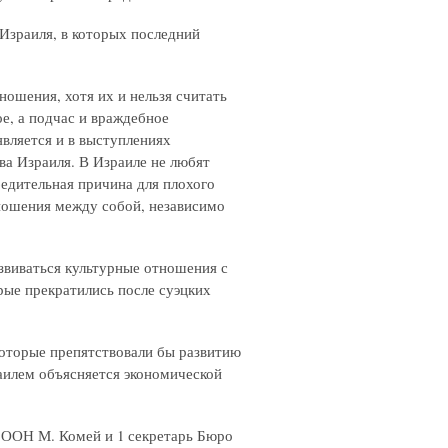
Израиля, в которых последний
ношения, хотя их и нельзя считать
е, а подчас и враждебное
вляется и в выступлениях
ва Израиля. В Израиле не любят
бедительная причина для плохого
ношения между собой, независимо
азвиваться культурные отношения с
рые прекратились после суэцких
которые препятствовали бы развитию
аилем объясняется экономической
и ООН М. Комей и 1 секретарь Бюро