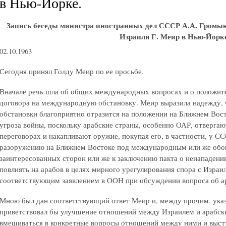
в Нью-Йорке.
Запись беседы министра иностранных дел СССР А.А. Громык
Израиля Г. Меир в Нью-Йорк
02.10.1963
Сегодня принял Голду Меир по ее просьбе.
Вначале речь шла об общих международных вопросах и о положит
договора на международную обстановку. Меир выразила надежду,
обстановки благоприятно отразится на положении на Ближнем Восто
угроза войны, поскольку арабские страны, особенно ОАР, отверга
переговорах и накапливают оружие, покупая его, в частности, у СС
разоружению на Ближнем Востоке под международным или же об
заинтересованных сторон или же к заключению пакта о ненападени
повлиять на арабов в целях мирного урегулирования спора с Израи
соответствующим заявлением в ООН при обсуждении вопроса об а
Мною был дан соответствующий ответ Меир и, между прочим, указ
приветствовал бы улучшение отношений между Израилем и арабски
вмешиваться в конкретные вопросы отношений между ними и высту