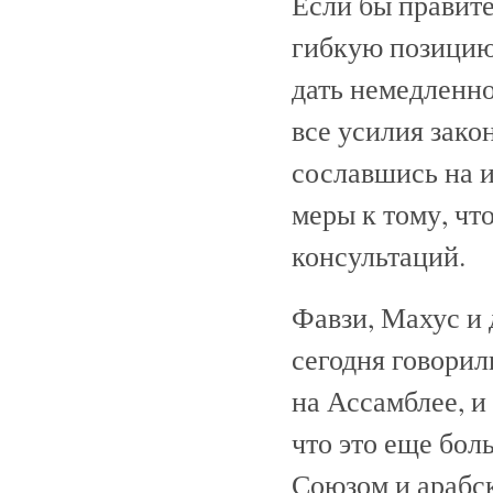
Если бы правите
гибкую позицию
дать немедленно
все усилия зако
сославшись на 
меры к тому, чт
консультаций.
Фавзи, Махус и 
сегодня говорил
на Ассамблее, и
что это еще бо
Союзом и арабс