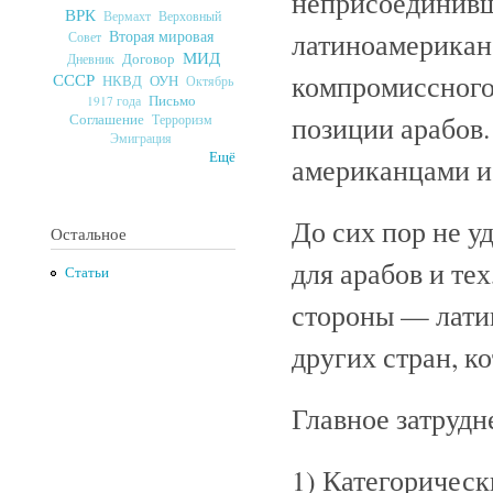
неприсоединивш
ВРК
Верховный
Вермахт
Вторая мировая
латиноамерикан
Совет
МИД
Договор
Дневник
компромиссного
СССР
ОУН
НКВД
Октябрь
Письмо
1917 года
позиции арабов.
Соглашение
Терроризм
Эмиграция
Ещё
американцами и 
До сих пор не у
Остальное
для арабов и тех
Статьи
стороны — лати
других стран, к
Главное затрудн
1) Категорическ