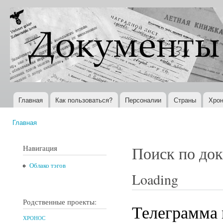
Пер
ос
Документы
Всемирная
со
XX века
история в
Интернете
Главная
Как пользоваться?
Персоналии
Страны
Хрон
Главное меню
Главная
Вы здесь
Навигация
Поиск по до
Облако тэгов
Loading
Родственные проекты:
Телеграмма
ХРОНОС