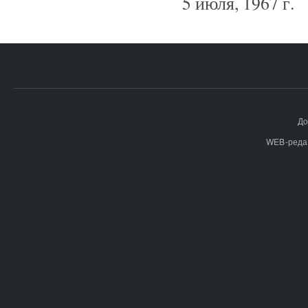
5 июля, 1967 г.
До
WEB-реда