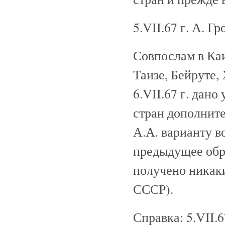
5.VII.67 г. А. Г
Совпослам в Каи
Таизе, Бейруте,
6.VII.67 г. дан
стран дополнит
А.А. варианту в
предыдущее обр
получено никаки
СССР).
Справка: 5.VII.6