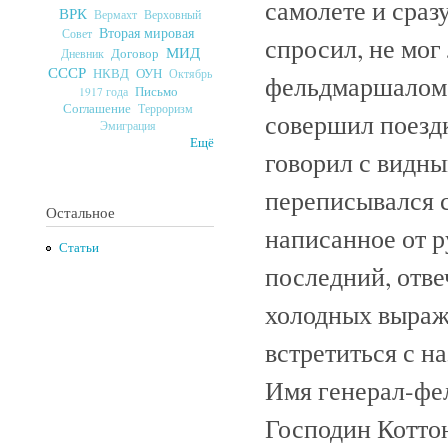
самолете и сраз
ВРК
Верховный
Вермахт
Вторая мировая
Совет
спросил, не мог 
МИД
Договор
Дневник
СССР
ОУН
НКВД
Октябрь
фельдмаршалом 
Письмо
1917 года
Соглашение
Терроризм
совершил поездк
Эмиграция
Ещё
говорил с видн
переписывался 
Остальное
написанное от р
Статьи
последний, отве
холодных выраж
встретиться с н
Имя генерал-фе
Господин Коттон 