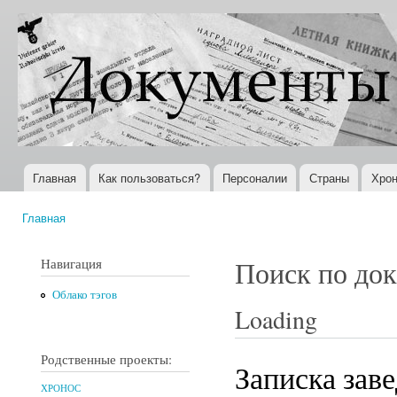
Пер
ос
Документы
Всемирная
со
XX века
история в
Интернете
Главная
Как пользоваться?
Персоналии
Страны
Хрон
Главное меню
Главная
Вы здесь
Навигация
Поиск по до
Облако тэгов
Loading
Родственные проекты:
Записка зав
ХРОНОС