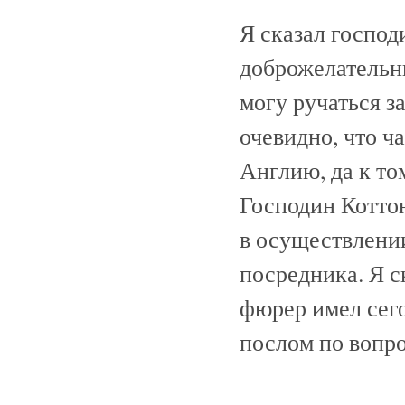
Я сказал господ
доброжелательны
могу ручаться з
очевидно, что ч
Англию, да к то
Господин Коттон
в осуществлении
посредника. Я ск
фюрер имел сег
послом по вопр