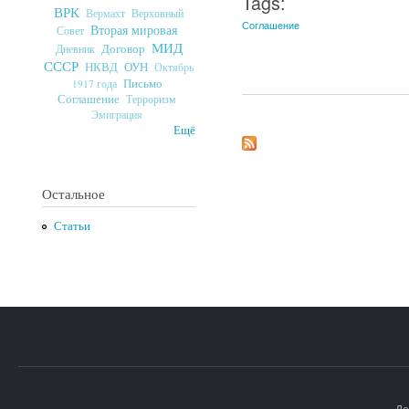
Tags:
ВРК
Верховный
Вермахт
Соглашение
Вторая мировая
Совет
МИД
Договор
Дневник
СССР
ОУН
НКВД
Октябрь
Письмо
1917 года
Соглашение
Терроризм
Эмиграция
Ещё
Остальное
Статьи
До