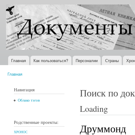
Пер
ос
Документы
Всемирная
со
XX века
история в
Интернете
Главная
Как пользоваться?
Персоналии
Страны
Хрон
Главное меню
Главная
Вы здесь
Навигация
Поиск по до
Облако тэгов
Loading
Родственные проекты:
Друммонд
ХРОНОС