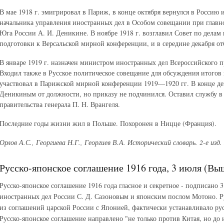
В мае 1918 г. эмигрировал в Париж, в конце октября вернулся в Россию 
начальника управления иностранных дел в Особом совещании при гла
Юга России А. И. Деникине. В ноябре 1918 г. возглавил Совет по дела
подготовки к Версальской мирной конференции, и в середине декабря отб
В январе 1919 г. назначен министром иностранных дел Всероссийского п
Входил также в Русское политическое совещание для обсуждения итогов
участвовал в Парижской мирной конференции 1919—1920 гг. В конце дека
Деникиным от должности, но приказу не подчинился. Оставил службу в
правительства генерала П. Н. Врангеля.
Последние годы жизни жил в Польше. Похоронен в Ницце (Франция).
Орлов А.С., Георгиева Н.Г., Георгиев В.А. Исторический словарь. 2-е изд. 
Русско-японское соглашение 1916 года, 3 июля (Вы
Русско-японское соглашение 1916 года гласное и секретное - подписано 
иностранных дел России С. Д. Сазоновым и японским послом Мотоно. Ру
из соглашений царской России с Японией, фактически устанавливало ру
Русско-японское соглашение направлено "не только против Китая, но до 