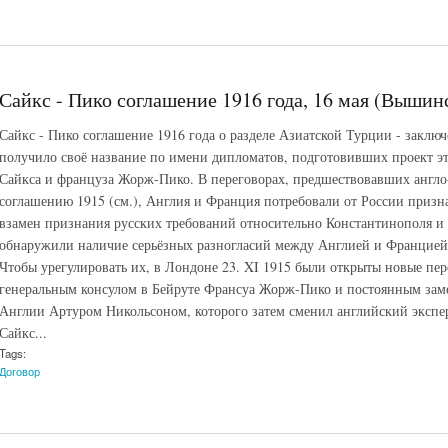
Сайкс - Пико соглашение 1916 года, 16 мая (Вышин
Сайкс - Пико соглашение 1916 года о разделе Азиатской Турции - заклю
получило своё название по имени дипломатов, подготовивших проект эт
Сайкса и француза Жорж-Пико. В переговорах, предшествовавших англо
соглашению 1915 (см.), Англия и Франция потребовали от России призн
взамен признания русских требований относительно Константинополя и
обнаружили наличие серьёзных разногласий между Англией и Францией п
Чтобы урегулировать их, в Лондоне 23. XI 1915 были открыты новые п
генеральным консулом в Бейруте Франсуа Жорж-Пико и постоянным зам
Англии Артуром Никольсоном, которого затем сменил английский эксп
Сайкс...
Tags:
Договор