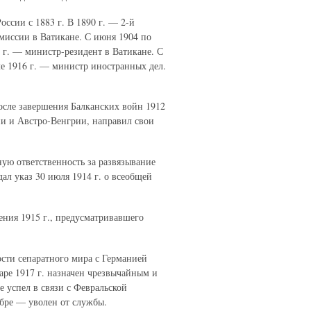
ссии с 1883 г. В 1890 г. — 2-й
 миссии в Ватикане. С июня 1904 по
9 г. — министр-резидент в Ватикане. С
е 1916 г. — министр иностранных дел.
осле завершения Балканских войн 1912
и и Австро-Венгрии, направил свои
ную ответственность за развязывание
ал указ 30 июля 1914 г. о всеобщей
ения 1915 г., предусматривавшего
сти сепаратного мира с Германией
аре 1917 г. назначен чрезвычайным и
 успел в связи с Февральской
абре — уволен от службы.