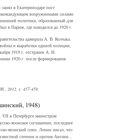
и занял в Екатеринодаре пост
внокомандующем вооруженными силами
м внешней политики, образованный для
ыл в Париж, где находился до 1920 г.
равительства адмирала А. В. Колчака.
 войны и выработки единой позиции,
бря 1919 г. отстранен А. И.
 июне 1920 г. после формирования
М., 2012, с. 457-458.
шинский, 1948)
3. VII в Петербурге министром
сско-японское соглашение, последнее
сско-японский союз. Ленин писал, что
известной степени и против Англии...