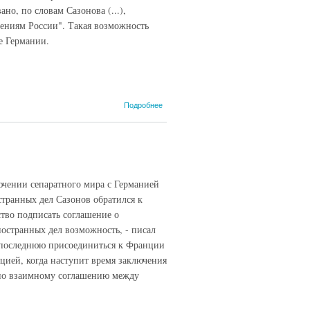
но, по словам Сазонова (...),
лениям России". Такая возможность
е Германии.
о Англо-
Подробнее
франко-
русское
секретное
соглашение
1915 года, 10
апреля
ючении сепаратного мира с Германией
(завершающая
нота...)
странных дел Сазонов обратился к
тво подписать соглашение о
остранных дел возможность, - писал
 последнюю присоединиться к Франции
цией, когда наступит время заключения
и по взаимному соглашению между