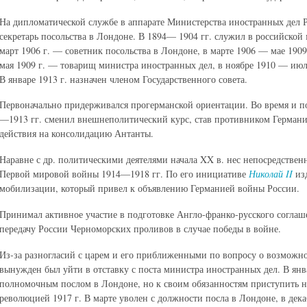
На дипломатической службе в аппарате Министерства иностранных дел Ро
секретарь посольства в Лондоне. В 1894— 1904 гг. служил в российской
март 1906 г. — советник посольства в Лондоне, в марте 1906 — мае 190
мая 1909 г. — товарищ министра иностранных дел, в ноябре 1910 — июл
В январе 1913 г. назначен членом Государственного совета.
Первоначально придерживался прогерманской ориентации. Во время и п
—1913 гг. сменил внешнеполитический курс, став противником Германи
действия на консолидацию Антанты.
Наравне с др. политическими деятелями начала XX в. нес непосредствен
Первой мировой войны 1914—1918 гг. По его инициативе
Николай II
изд
мобилизации, который привел к объявлению Германией войны России.
Принимал активное участие в подготовке Англо-франко-русского соглаш
передачу России Черноморских проливов в случае победы в войне.
Из-за разногласий с царем и его приближенными по вопросу о возможно
вынужден был уйти в отставку с поста министра иностранных дел. В янв
полномочным послом в Лондоне, но к своим обязанностям приступить не
революцией 1917 г. В марте уволен с должности посла в Лондоне, в дек