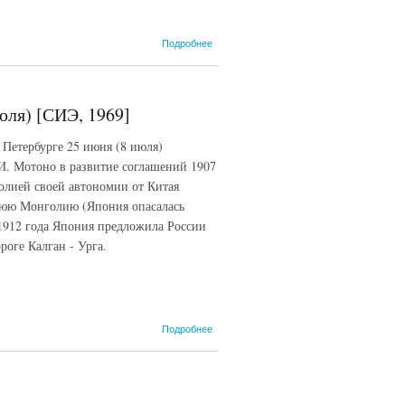
о
Подробнее
Лондонская
декларация
1914 года,
5 сентября
юля) [СИЭ, 1969]
етербурге 25 июня (8 июля)
И. Мотоно в развитие соглашений 1907
олией своей автономии от Китая
нюю Монголию (Япония опасалась
1912 года Япония предложила России
роге Калган - Урга.
о Русско-
Подробнее
японская
конвенция
1912 года,
25 июня
(8 июля)