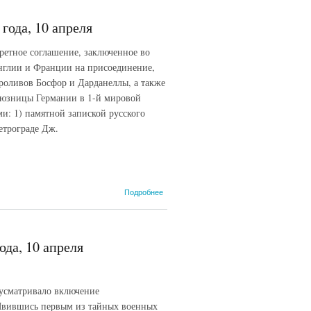
1916 года,
16 мая
года, 10 апреля
(Вышинский,
1948)
ное соглашение, заключенное во
Англии и Франции на присоединение,
проливов Босфор и Дарданеллы, а также
оюзницы Германии в 1-й мировой
: 1) памятной запиской русского
етрограде Дж.
о Англо-
Подробнее
франко-
русское
соглашение
О проливах
ода, 10 апреля
1915 года,
10 апреля
дусматривало включение
 Явившись первым из тайных военных