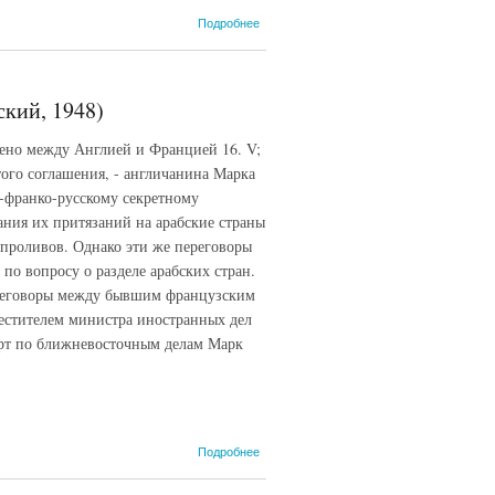
о Сайкс
Подробнее
- Пико
договор
1916
года, 16
ский, 1948)
мая
(СИЭ,
чено между Англией и Францией 16. V;
1969)
ого соглашения, - англичанина Марка
-франко-русскому секретному
ания их притязаний на арабские страны
 проливов. Однако эти же переговоры
о вопросу о разделе арабских стран.
ереговоры между бывшим французским
естителем министра иностранных дел
ерт по ближневосточным делам Марк
о Сайкс -
Подробнее
Пико
соглашение