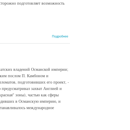
сторожно подготовляет возможность
о Русско-
Подробнее
японское
соглашение
1916 года, 3
июля
(Вышинский,
1948)
иатских владений Османской империи;
ским послом П. Камбоном и
ломатов, подготовивших его проект, -
 предусматривал захват Англией и
расная" зоны), частью как сферы
входивших в Османскую империю, и
станавливалось международное