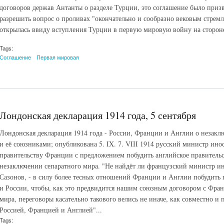
договоров держав Антанты о разделе Турции, это соглашение было призва
разрешить вопрос о проливах "окончательно и сообразно вековым стрем
открылась ввиду вступления Турции в первую мировую войну на сторон
Tags:
Соглашение
Первая мировая
Лондонская декларация 1914 года, 5 сентября
Лондонская декларация 1914 года - России, Франции и Англии о незакл
и её союзниками; опубликована 5. IX. 7. VIII 1914 русский министр ино
правительству Франции с предложением побудить английское правительс
незаключении сепаратного мира. "Не найдёт ли французский министр ин
Сазонов, - в силу более тесных отношений Франции и Англии побудить
и России, чтобы, как это предвидится нашим союзным договором с Фран
мира, переговоры касательно такового велись не иначе, как совместно 
Россией, Францией и Англией"...
Tags: