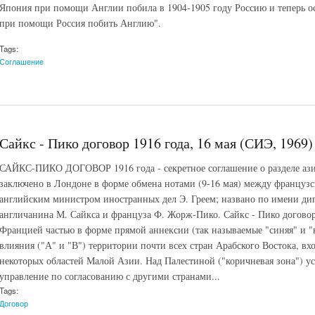
Япония при помощи Англии побила в 1904-1905 году Россию и теперь о
при помощи Россия побить Англию".
Tags:
Соглашение
Сайкс - Пико договор 1916 года, 16 мая (СИЭ, 1969)
САЙКС-ПИКО ДОГОВОР 1916 года - секретное соглашение о разделе аз
заключено в Лондоне в форме обмена нотами (9-16 мая) между француз
английским министром иностранных дел Э. Греем; названо по имени дип
англичанина М. Сайкса и француза Ф. Жорж-Пико. Сайкс - Пико договор
Францией частью в форме прямой аннексии (так называемые "синяя" и "к
влияния ("А" и "В") территории почти всех стран Арабского Востока, 
некоторых областей Малой Азии. Над Палестиной ("коричневая зона") у
управление по согласованию с другими странами...
Tags:
Договор