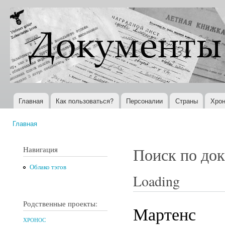
Пер
ос
Документы
Всемирная
со
XX века
история в
Интернете
Главная
Как пользоваться?
Персоналии
Страны
Хрон
Главное меню
Главная
Вы здесь
Навигация
Поиск по до
Облако тэгов
Loading
Родственные проекты:
Мартенс
ХРОНОС