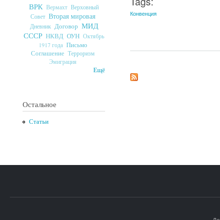
Tags:
ВРК
Верховный
Вермахт
Конвенция
Вторая мировая
Совет
МИД
Договор
Дневник
СССР
ОУН
НКВД
Октябрь
Письмо
1917 года
Соглашение
Терроризм
Эмиграция
Ещё
Остальное
Статьи
До