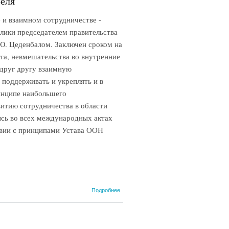
реля
взаимном сотрудничестве -
блики председателем правительства
Ю. Цеденбалом. Заключен сроком на
ета, невмешательства во внутренние
 друг другу взаимную
 поддерживать и укреплять и в
инципе наибольшего
итию сотрудничества в области
ись во всех международных актах
твии с принципами Устава ООН
о
Подробнее
Чехословацко-
монгольский
договор 1957
года, 8 апреля