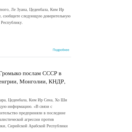
тного, Ле Зуана, Цеденбала, Ким Ир
ие, сообщите следующую доверительную
 Республику.
о Телеграмма
Подробнее
первого
заместителя
министра
иностранных
 Громыко послам СССР в
дел СССР
послам СССР
Венгрии, Монголии, КНДР,
в Болгарии,
Венгрии, ГДР,
Польше,
Чехословакии,
адара, Цеденбала, Ким Ир Сена, Хо Ши
ДРВ,
ющую информацию. «В связи с
Монголии,
ительство предприняли в последние
КНДР, Кубе.
алистической агрессии против
ики, Сирийской Арабской Республики