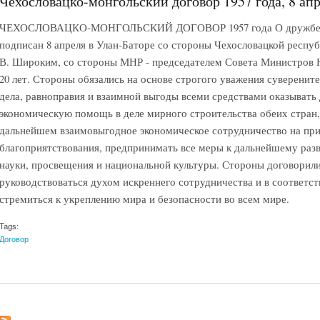
Чехословацко-монгольский договор 1957 года, 8 ап
ЧЕХОСЛОВАЦКО-МОНГОЛЬСКИЙ ДОГОВОР 1957 года О дружбе и 
подписан 8 апреля в Улан-Баторе со стороны Чехословацкой респу
В. Широким, со стороны МНР - председателем Совета Министров 
20 лет. Стороны обязались на основе строгого уважения суверенит
дела, равноправия и взаимной выгоды всеми средствами оказывать
экономическую помощь в деле мирного строительства обеих стран,
дальнейшем взаимовыгодное экономическое сотрудничество на пр
благоприятствования, предпринимать все меры к дальнейшему разв
науки, просвещения и национальной культуры. Стороны договорил
руководствоваться духом искреннего сотрудничества и в соответс
стремиться к укреплению мира и безопасности во всем мире.
Tags:
Договор