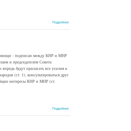
о Телеграмма
Подробнее
министра
иностранных
дел СССР А.А.
Громыко
послам СССР
в Польше,
мощи - подписан между КНР и МНР
ГДР,
Чехословакии,
лаем и председателем Совета
Болгарии,
впредь будут прилагать все усилия к
Румынии,
родов (ст. 1), консультироваться друг
Венгрии,
бщие интересы КНР и МНР (ст.
Монголии,
КНДР, ДРВ,
Кубе.
о Китайско-
Подробнее
монгольский
договор
1960 года,
31 мая