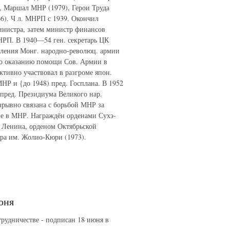
, Маршал МНР (1979), Герои Труда
6). Ч л. МНРП с 1939. Окончил
министра, затем министр финансов
РП. В 1940—54 ген. секретарь ЦК
вления Монг. народно-революц. армии
о оказанию помощи Сов. Армии в
ктивно участвовал в разгроме япон.
НР и {до 1948) пред. Госплана. В 1952
пред. Президиума Великого нар.
рывно связана с борьбой МНР за
тве в МНР. Награждён орденами Сухэ-
и Ленина, орденом Октябрьской
ира им. Жолио-Кюри (1973).
юня
ничестве - подписан 18 июня в