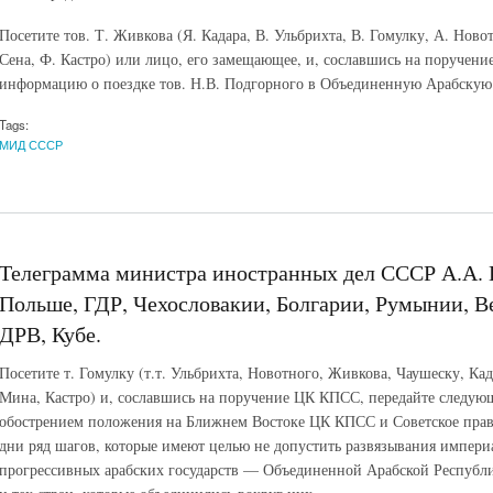
Посетите тов. Т. Живкова (Я. Кадара, В. Ульбрихта, В. Гомулку, А. Ново
Сена, Ф. Кастро) или лицо, его замещающее, и, сославшись на поручен
информацию о поездке тов. Н.В. Подгорного в Объединенную Арабскую
Tags:
МИД СССР
Телеграмма министра иностранных дел СССР А.А.
Польше, ГДР, Чехословакии, Болгарии, Румынии, 
ДРВ, Кубе.
Посетите т. Гомулку (т.т. Ульбрихта, Новотного, Живкова, Чаушеску, К
Мина, Кастро) и, сославшись на поручение ЦК КПСС, передайте следу
обострением положения на Ближнем Востоке ЦК КПСС и Советское прав
дни ряд шагов, которые имеют целью не допустить развязывания импери
прогрессивных арабских государств — Объединенной Арабской Республ