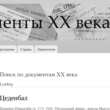
Перейти к
основному
содержанию
рсоналии
Страны
Хронология
Поиск по документам XX века
Loading
Цеденбал
Цеденбал Юмжагийн (р. 17.9. 1916, Убсунурский аймак), деятель Монг