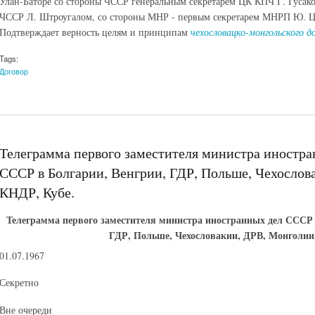
Улан-Баторе со стороны ЧССР генеральным секретарем ЦК КПЧ Г. Гусако
ЧССР Л. Штроугалом, со стороны МНР - первым секретарем МНРП Ю. Цед
Подтверждает верность целям и принципам
чехословацко-монгольского д
Tags:
Договор
Телеграмма первого заместителя министра иностр
СССР в Болгарии, Венгрии, ГДР, Польше, Чехослов
КНДР, Кубе.
Телеграмма первого заместителя министра иностранных дел СССР
ГДР, Польше, Чехословакии, ДРВ, Монголии
01.07.1967
Секретно
Вне очереди