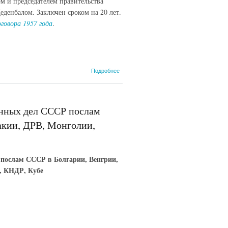
м и председателем правительства
енбалом. Заключен сроком на 20 лет.
оговора 1957 года
.
о
Подробнее
Чехословацко-
монгольский
договор 1973
года, 18 июня
анных дел СССР послам
акии, ДРВ, Монголии,
 послам СССР в Болгарии, Венгрии,
, КНДР, Кубе