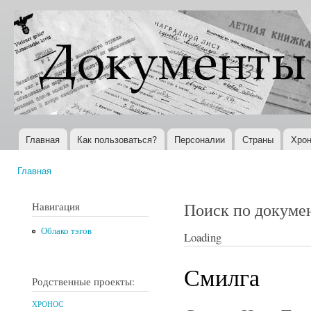
Пер
ос
Документы
Всемирная
со
XX века
история в
Интернете
Главная
Как пользоваться?
Персоналии
Страны
Хрон
Главное меню
Главная
Вы здесь
Поиск по докуме
Навигация
Облако тэгов
Loading
Смилга
Родственные проекты:
ХРОНОС