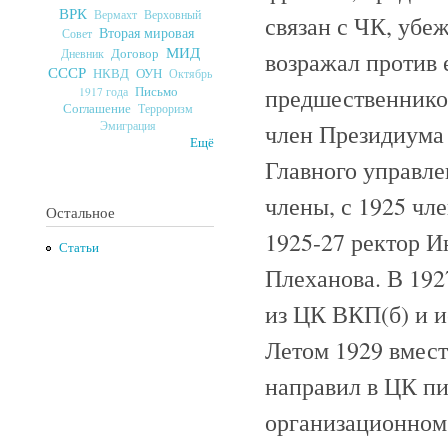
ВРК
Верховный
Вермахт
связан с ЧК, убе
Вторая мировая
Совет
МИД
Договор
Дневник
возражал против 
СССР
ОУН
НКВД
Октябрь
предшественников
Письмо
1917 года
Соглашение
Терроризм
член Президиума
Эмиграция
Ещё
Главного управле
члены, с 1925 чле
Остальное
1925-27 ректор И
Статьи
Плеханова. В 192
из ЦК ВКП(б) и и
Летом 1929 вмест
направил в ЦК пи
организационном 