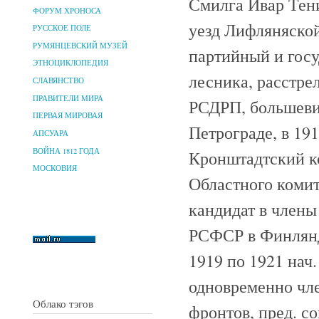
Смилга Ивар Тени
ФОРУМ ХРОНОСА
уезд Лифляняской
РУССКОЕ ПОЛЕ
РУМЯНЦЕВСКИЙ МУЗЕЙ
партийный и госу
ЭТНОЦИКЛОПЕДИЯ
лесника, расстрел
СЛАВЯНСТВО
ПРАВИТЕЛИ МИРА
РСДРП, большеви
ПЕРВАЯ МИРОВАЯ
Петрограде, в 191
АПСУАРА
ВОЙНА 1812 ГОДА
Кронштадтский ко
МОСКОВИЯ
Областного комит
кандидат в член
РСФСР в Финлянди
1919 по 1921 нач
одновременно чл
Облако тэгов
фронтов, пред. с