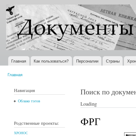
Пер
ос
Документы
Всемирная
со
XX века
история в
Интернете
Главная
Как пользоваться?
Персоналии
Страны
Хрон
Главное меню
Главная
Вы здесь
Поиск по докуме
Навигация
Облако тэгов
Loading
ФРГ
Родственные проекты:
ХРОНОС