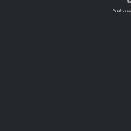
До
WEB-реда