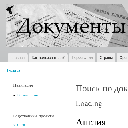
Пер
ос
Документы
Всемирная
со
XX века
история в
Интернете
Главная
Как пользоваться?
Персоналии
Страны
Хрон
Главное меню
Главная
Вы здесь
Навигация
Поиск по до
Облако тэгов
Loading
Родственные проекты:
Англия
ХРОНОС