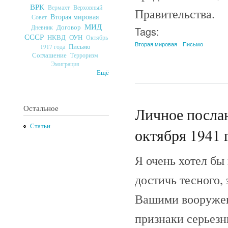
ВРК
Верховный
Вермахт
Правительства.
Вторая мировая
Совет
МИД
Договор
Дневник
Tags:
СССР
ОУН
НКВД
Октябрь
Вторая мировая
Письмо
Письмо
1917 года
Соглашение
Терроризм
Эмиграция
Ещё
Остальное
Личное послан
Статьи
октября 1941 г
Я очень хотел бы
достичь тесного,
Вашими вооружен
признаки серьезн