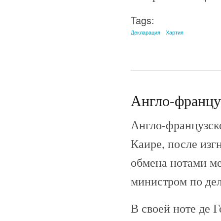
Tags:
Декларация
Хартия
Англо-француз
Англо-французско
Каире, после изг
обмена нотами м
министром по де
В своей ноте де 