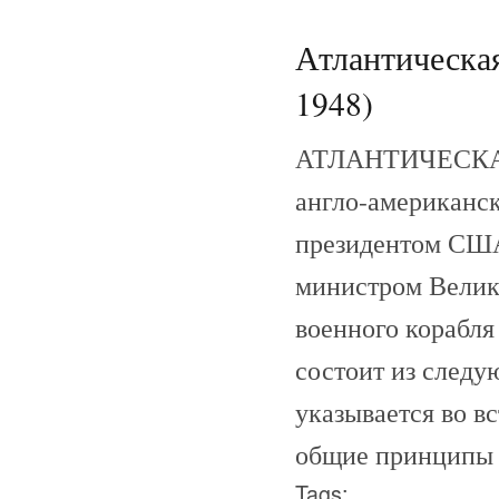
Атлантическая
1948)
АТЛАНТИЧЕСКАЯ 
англо-американск
президентом США
министром Велик
военного корабля
состоит из следу
указывается во в
общие принципы 
Tags: