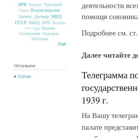
деятельности вс
ВРК
Верховный
Вермахт
Вторая мировая
Совет
помощи союзника
МИД
Договор
Дневник
СССР
ОУН
НКВД
Октябрь
Письмо
1917 года
Подробнее см. ст
Соглашение
Терроризм
Эмиграция
Ещё
Далее читайте 
Остальное
Телеграмма п
Статьи
государствен
1939 г.
На Вашу телеграм
палате представи