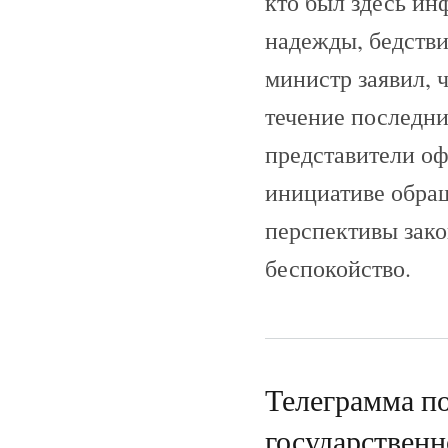
кто был здесь ин
надежды, бедстви
министр заявил, ч
течение последн
представители о
инициативе обращ
перспективы зако
беспокойство.
Телеграмма п
государствен