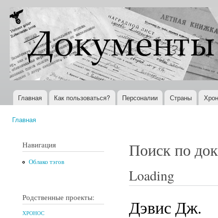
Пер
ос
Документы
Всемирная
со
XX века
история в
Интернете
Главная
Как пользоваться?
Персоналии
Страны
Хрон
Главное меню
Главная
Вы здесь
Навигация
Поиск по до
Облако тэгов
Loading
Родственные проекты:
Дэвис Дж.
ХРОНОС