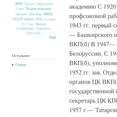
ВРК
Верховный
Вермахт
академию С 1920 
Вторая мировая
Совет
МИД
профсоюзной рабо
Договор
Дневник
СССР
ОУН
НКВД
Октябрь
1943 гг. первый 
Письмо
1917 года
Соглашение
Терроризм
— Башкирского об
Эмиграция
Ещё
ВКП(б) В 1947— 1
Белоруссии. С 19
Остальное
ВКП(б), уполном
Статьи
1952 гг. зав. От
органов ЦК ВКП(б
государственной 
секретарь ЦК КПС
1957 г.— Татарск