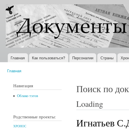
Пер
ос
Документы
Всемирная
со
XX века
история в
Интернете
Главная
Как пользоваться?
Персоналии
Страны
Хрон
Главное меню
Главная
Вы здесь
Навигация
Поиск по до
Облако тэгов
Loading
Родственные проекты:
Игнатьев С.
ХРОНОС