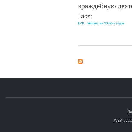
враждебную деяте
Tags:
ЕАК
Репрессии 30-50-х годов
До
WEB-реда