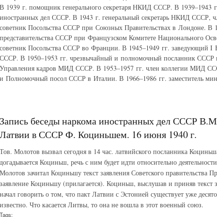
В 1939 г. помощник генерального секретаря НКИД СССР. В 1939–1943 
иностранных дел СССР. В 1943 г. генеральный секретарь НКИД СССР, 
советник Посольства СССР при Союзных Правительствах в Лондоне. В 
представительства СССР при Французском Комитете Национального Осв
советник Посольства СССР во Франции. В 1945–1949 гг. заведующий
СССР. В 1950–1953 гг. чрезвычайный и полномочный посланник СССР в
Управления кадров МИД СССР. В 1953–1957 гг. член коллегии МИД СС
и Полномочный посол СССР в Италии. В 1966–1986 гг. заместитель ми
Запись беседы наркома иностранных дел СССР В.М
Латвии в СССР Ф. Коциньшем. 16 июня 1940 г.
Тов. Молотов вызвал сегодня в 14 час. латвийского посланника Коциньша 
догадывается Коциньш, речь с ним будет идти относительно деятельности
Молотов зачитал Коциньшу текст заявления Советского правительства Пр
заявление Коциньшу (прилагается). Коциньш, выслушав и приняв текст з
начал говорить о том, что пакт Латвии с Эстонией существует уже десято
известно. Что касается Литвы, то она не вошла в этот военный союз.
Tags: