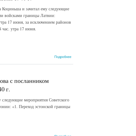
посланником
Эстонии в
ка Коциньша и зачитал ему следующие
СССР А.
ими войсками границы Латвии:
Реем. 16
июня 1940 г.
утра 17 июня, за исключением районов
 час. утра 17 июня.
о Беседа
Подробнее
наркома
иностранных
дел СССР
В.М.
ова с посланником
Молотова с
посланником
0 г.
Латвийской
Республики в
му следующие мероприятия Советского
СССР Ф.
онии: «1. Переход эстонской границы
Коциньшем.
16 июня
1940 г.
о Беседа