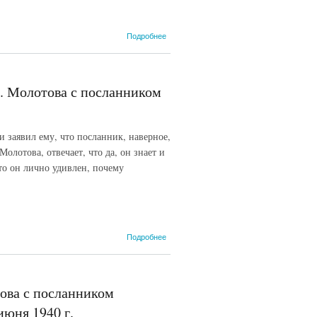
о Запись
Подробнее
беседы
наркома
иностранных
дел СССР
. Молотова с посланником
В.М.
Молотова с
посланником
Латвии в
 и заявил ему, что посланник, наверное,
СССР Ф.
Молотова, отвечает, что да, он знает и
Коциньшем.
16 июня
что он лично удивлен, почему
1940 г.
о Запись
Подробнее
беседы
наркома
иностранных
дел СССР
ова с посланником
В.М.
Молотова с
юня 1940 г.