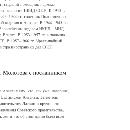
гг. старший помощник наркома
член коллегии НКИД СССР. В 1943 г.
1943–1944 гг. советник Полномочного
обождения в Алжире. В 1944–1945 гг.
 I Европейским отделом НКИД—МИД
 Египте. В 1953–1957 гг. начальник
СР. В 1957–1966 гг. Чрезвычайный
нистра иностранных дел СССР.
. Молотова с посланником
и заявил ему, что, как уже, наверное,
 Балтийской Антанты. Затем тов.
авительству Латвии и вручил это
аявления Советского правительства,
к лет и что об этом давно было всем