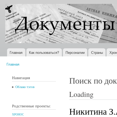
Пер
ос
Документы
Всемирная
со
XX века
история в
Интернете
Главная
Как пользоваться?
Персоналии
Страны
Хрон
Главное меню
Главная
Вы здесь
Навигация
Поиск по до
Облако тэгов
Loading
Родственные проекты:
Никитина З.
ХРОНОС