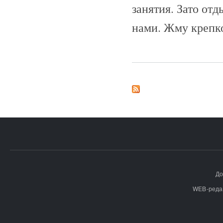
занятия. Зато отд
нами. Жму крепк
До
WEB-реда