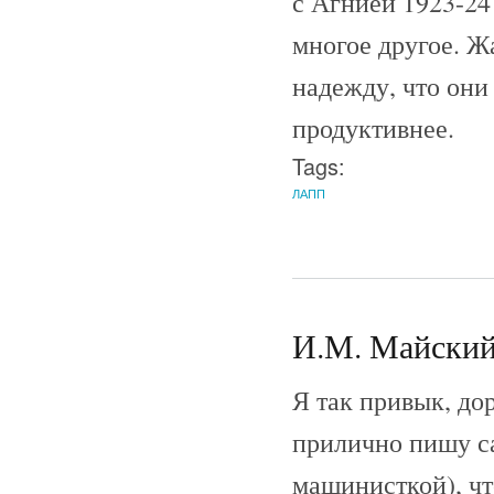
с Агнией 1923-24
многое другое. Ж
надежду, что они
продуктивнее.
Tags:
ЛАПП
И.М. Майский 
Я так привык, до
прилично пишу са
машинисткой), чт