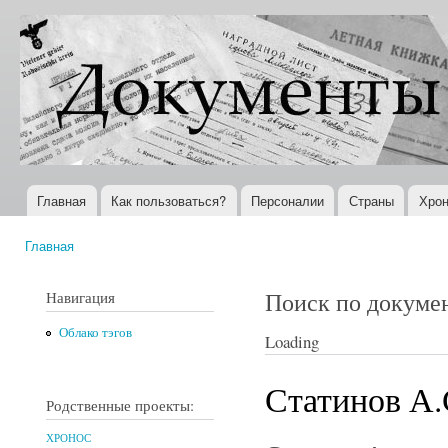
Пер
ос
Документы
Всемирная
со
XX века
история в
Интернете
Главная
Как пользоваться?
Персоналии
Страны
Хрон
Главное меню
Главная
Вы здесь
Поиск по докуме
Навигация
Облако тэгов
Loading
Статинов А.
Родственные проекты:
ХРОНОС