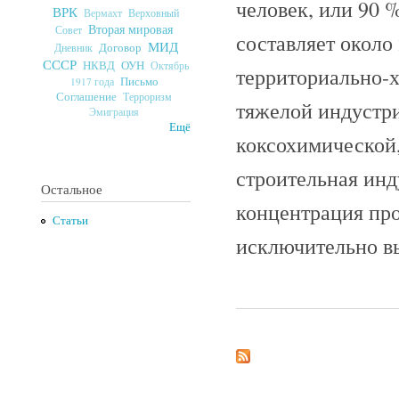
человек, или 90 
ВРК
Верховный
Вермахт
Вторая мировая
Совет
составляет около
МИД
Договор
Дневник
СССР
ОУН
НКВД
Октябрь
территориально-х
Письмо
1917 года
Соглашение
Терроризм
тяжелой индустри
Эмиграция
Ещё
коксохимической,
строительная ин
Остальное
концентрация пр
Статьи
исключительно вы