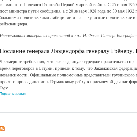
германского Полевого Генштаба Первой мировой войны. С 25 июня 1920 г
пост министра путей сообщения, а с 20 января 1928 года по 30 мая 1932 
большими политическими амбициями и вел закулисные политические инт
рейхсканцлера.
Использованы материалы примечаний к кн.: И. Фест. Гитлер. Биография.
Послание генерала Людендорфа генералу Грёнеру. К
Чрезмерные требования, которые выдвинуло турецкое правительство прав
время переговоров в Батуми, привели к тому, что Закавказская федерация
независимости. Официальные полномочные представители грузинского п
просят о присоединении к Германскому рейху в приемлемой для нас фор
Tags:
Первая мировая