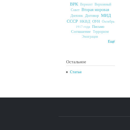
ВРК
Верховный
Вермахт
Вторая мировая
Совет
МИД
Договор
Дневник
СССР
ОУН
НКВД
Октябрь
Письмо
1917 года
Соглашение
Терроризм
Эмиграция
Ещё
Остальное
Статьи