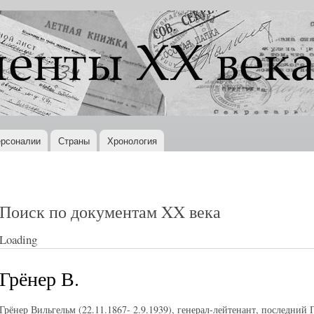
Перейти к
основному
содержанию
рсоналии
Страны
Хронология
Поиск по документам XX века
Loading
Грёнер В.
Грёнер Вильгельм (22.11.1867- 2.9.1939), генерал-лейтенант, последний