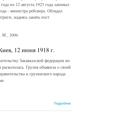
ода по 12 августа 1923 года занимал
года - министра рейсвера. Обладал
риги, надеясь занять пост
 М., 2006.
иев, 12 июня 1918 г.
ительству Закавказской федерации во
 раскололась. Грузия объявила о своей
равительства и грузинского народа
ме.
о Послание
Подробнее
генерала
Людендорфа
генералу
Грёнеру.
Киев, 12
июня 1918 г.