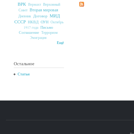
ВРК
Верховный
Вермахт
Вторая мировая
Совет
МИД
Договор
Дневник
СССР
ОУН
НКВД
Октябрь
Письмо
1917 года
Соглашение
Терроризм
Эмиграция
Ещё
Остальное
Статьи
До