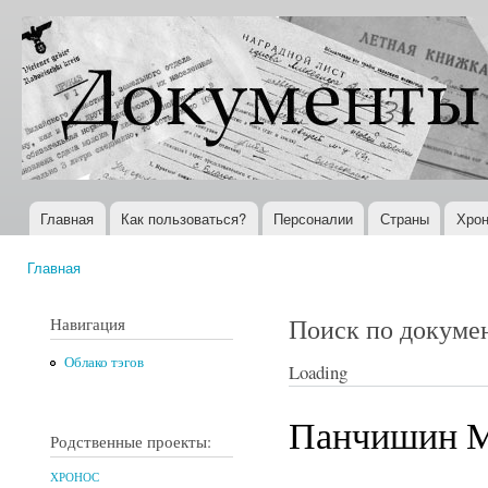
Пер
ос
Документы
Всемирная
со
XX века
история в
Интернете
Главная
Как пользоваться?
Персоналии
Страны
Хрон
Главное меню
Главная
Вы здесь
Поиск по докуме
Навигация
Облако тэгов
Loading
Панчишин М
Родственные проекты:
ХРОНОС