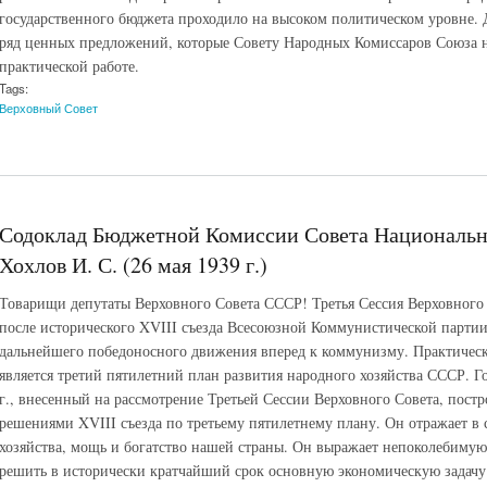
государственного бюджета проходило на высоком политическом уровне. 
ряд ценных предложений, которые Совету Народных Комиссаров Союза н
практической работе.
Tags:
Верховный Совет
Содоклад Бюджетной Комиссии Совета Национально
Хохлов И. С. (26 мая 1939 г.)
Товарищи депутаты Верховного Совета СССР! Третья Сессия Верховного
после исторического XVIII съезда Всесоюзной Коммунистической партии
дальнейшего победоносного движения вперед к коммунизму. Практичес
является третий пятилетний план развития народного хозяйства СССР. 
г., внесенный на рассмотрение Третьей Сессии Верховного Совета, постр
решениями XVIII съезда по третьему пятилетнему плану. Он отражает в 
хозяйства, мощь и богатство нашей страны. Он выражает непоколебимую
решить в исторически кратчайший срок основную экономическую задачу 