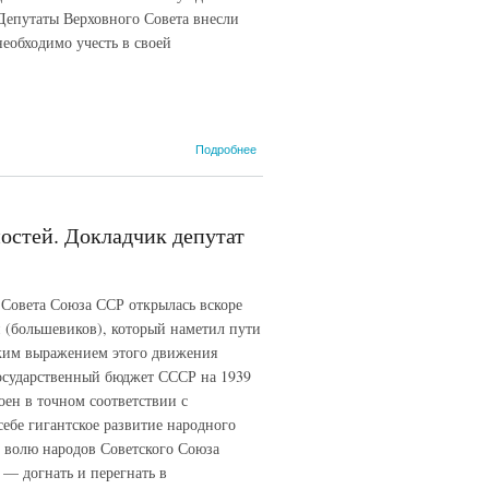
Депутаты Верховного Совета внесли
еобходимо учесть в своей
о
Подробнее
Заключительное
слово
председателя
Бюджетной
стей. Докладчик депутат
Комиссии Совета
Национальностей
депутата
Хохлова И. С. (29
 Совета Союза ССР открылась вскоре
мая 1939 г.)
 (большевиков), который наметил пути
ким выражением этого движения
Государственный бюджет СССР на 1939
оен в точном соответствии с
себе гигантское развитие народного
 волю народов Советского Союза
— догнать и перегнать в