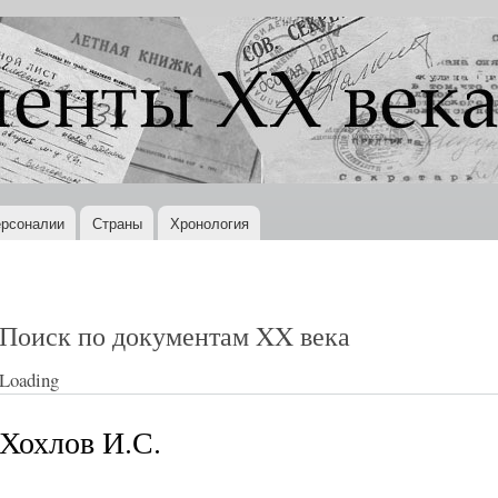
Перейти к
основному
содержанию
рсоналии
Страны
Хронология
Поиск по документам XX века
Loading
Хохлов И.С.