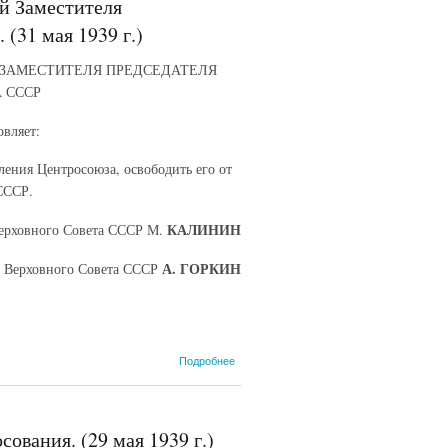
ей Заместителя
(31 мая 1939 г.)
Й ЗАМЕСТИТЕЛЯ ПРЕДСЕДАТЕЛЯ
 СССР
вляет:
ления Центросоюза, освободить его от
СССР.
КАЛИНИН
Верховного Совета СССР М.
А. ГОРКИН
а Верховного Совета СССР
о Об
Подробнее
освобождении
тов. Хохлова
И. С. от
обязанностей
ования. (29 мая 1939 г.)
Заместителя