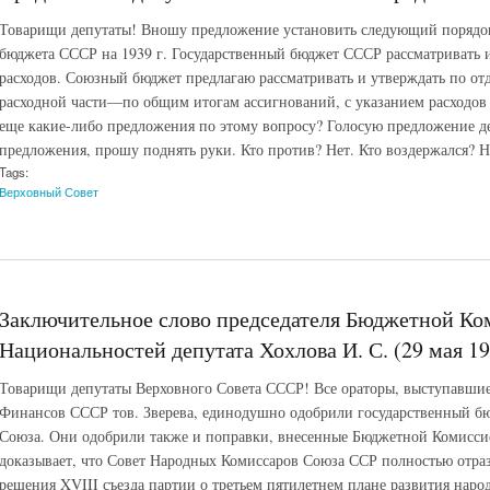
Товарищи депутаты! Вношу предложение установить следующий порядок
бюджета СССР на 1939 г. Государственный бюджет СССР рассматривать и
расходов. Союзный бюджет предлагаю рассматривать и утверждать по от
расходной части—по общим итогам ассигнований, с указанием расходов 
еще какие-либо предложения по этому вопросу? Голосую предложение де
предложения, прошу поднять руки. Кто против? Нет. Кто воздержался? 
Tags:
Верховный Совет
Заключительное слово председателя Бюджетной Ко
Национальностей депутата Хохлова И. С. (29 мая 19
Товарищи депутаты Верховного Совета СССР! Все ораторы, выступавшие
Финансов СССР тов. Зверева, единодушно одобрили государственный б
Союза. Они одобрили также и поправки, внесенные Бюджетной Комисси
доказывает, что Совет Народных Комиссаров Союза ССР полностью отра
решения XVIII съезда партии о третьем пятилетнем плане развития нар