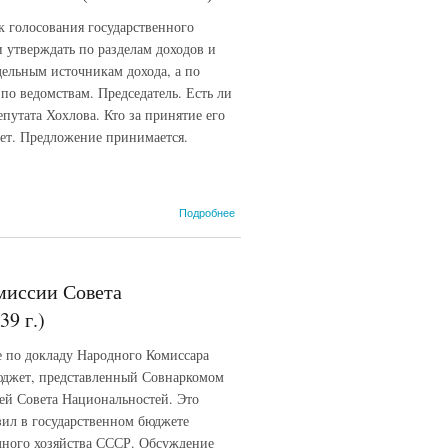
Председателя
 голосования государственного
Президиума
Верховного
 утверждать по разделам доходов и
Совета
дельным источникам дохода, а по
СССР. (31
по ведомствам. Председатель. Есть ли
мая 1939 г.)
путата Хохлова. Кто за принятие его
Нет. Предложение принимается.
о
Подробнее
Предложение
депутата
Хохлова И.
С. о порядке
миссии Совета
голосования.
(29 мая 1939
39 г.)
г.)
 по докладу Народного Комиссара
юджет, представленный Совнаркомом
ей Совета Национальностей. Это
зил в государственном бюджете
одного хозяйства СССР. Обсуждение