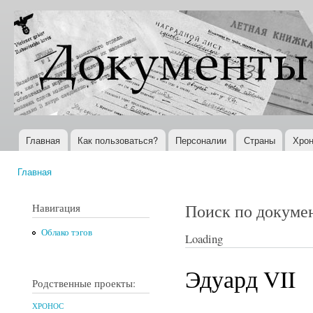
Пер
ос
Документы
Всемирная
со
XX века
история в
Интернете
Главная
Как пользоваться?
Персоналии
Страны
Хрон
Главное меню
Главная
Вы здесь
Поиск по докуме
Навигация
Облако тэгов
Loading
Эдуард VII
Родственные проекты:
ХРОНОС