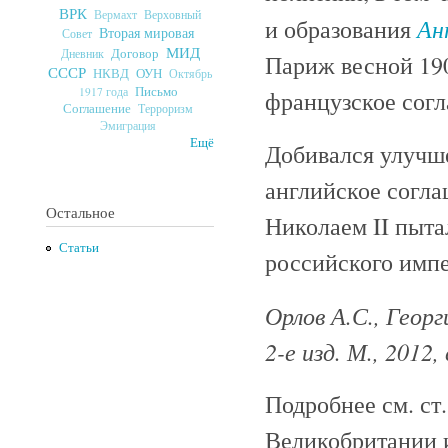
ВРК
Верховный
Вермахт
Ан
и образования
Вторая мировая
Совет
МИД
Договор
Дневник
Париж весной 190
СССР
ОУН
НКВД
Октябрь
Письмо
1917 года
французское согл
Соглашение
Терроризм
Эмиграция
Ещё
Добивался улучше
английское соглаш
Остальное
Николаем II пыта
Статьи
российского импе
Орлов А.С., Георг
2-е изд. М., 2012, 
Подробнее см. ст
Великобритании 