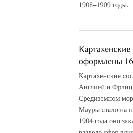
1908–1909 годы.
Картахенские 
оформлены 16
Картахенские сог
Англией и Франци
Средиземном море
Мауры стало на п
1904 года оно за
разделе сфер вли