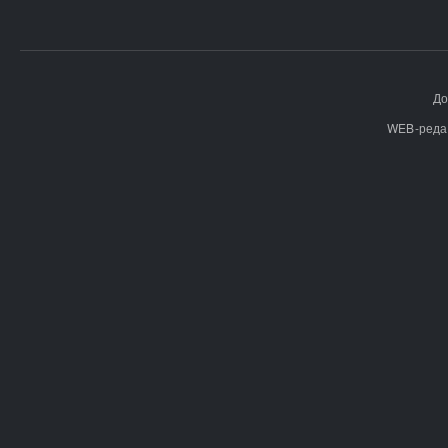
До
WEB-реда