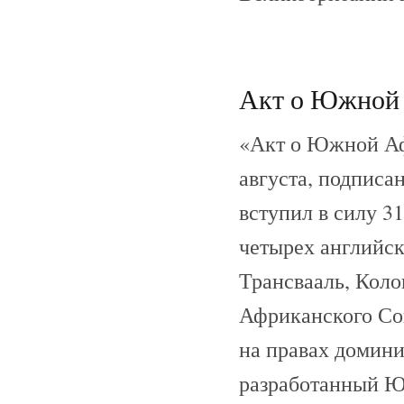
Акт о Южной А
«Акт о Южной Аф
августа, подписа
вступил в силу 3
четырех английск
Трансвааль, Кол
Африканского Со
на правах домини
разработанный Ю